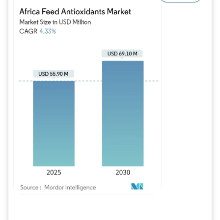
Image © Mordor Intelligence. La réutilisation nécessite une attribution sous CC BY