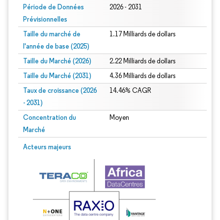
Période de Données
2026 - 2031
Prévisionnelles
Taille du marché de
1.17 Milliards de dollars
l'année de base (2025)
Taille du Marché (2026)
2.22 Milliards de dollars
Taille du Marché (2031)
4.36 Milliards de dollars
Taux de croissance (2026
14.46% CAGR
- 2031)
Concentration du
Moyen
Marché
Image © Mordor Intelligence. La réutilisation nécessite une attribution sous CC 
Acteurs majeurs