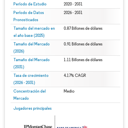
Período de Estudio
2020 - 2031
Período de Datos
2026 - 2031
Pronosticados
Tamaño del mercado en
0.87 Billones de dólares
el año base (2025)
Tamaño del Mercado
0.91 Billones de dólares
(2026)
Tamaño del Mercado
1.11 Billones de dólares
(2031)
Tasa de crecimiento
4.17% CAGR
(2026 - 2031)
Concentración del
Medio
Mercado
Imagen © Mordor Intelligence. El uso requiere atribución según CC BY 4.0.
Jugadores principales