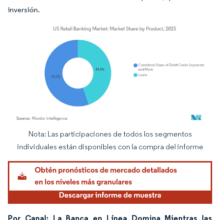
inversión.
Nota: Las participaciones de todos los segmentos
Imagen © Mordor Intelligence. El uso requiere atribución según CC BY 4.0.
individuales están disponibles con la compra del informe
Por Canal: La Banca en Línea Domina Mientras las