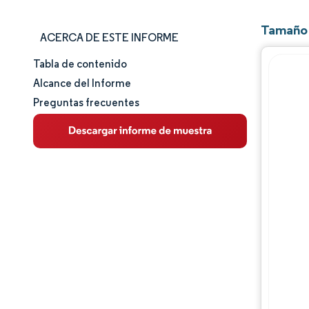
Tamaño 
ACERCA DE ESTE INFORME
Tabla de contenido
Tamaño y cuota de mercado
Alcance del Informe
Preguntas frecuentes
Análisis de mercado
Tendencias e ideas
Análisis de segmentos
Análisis geográfico
Panorama competitivo
Jugadores principales
Desarrollos de la industria