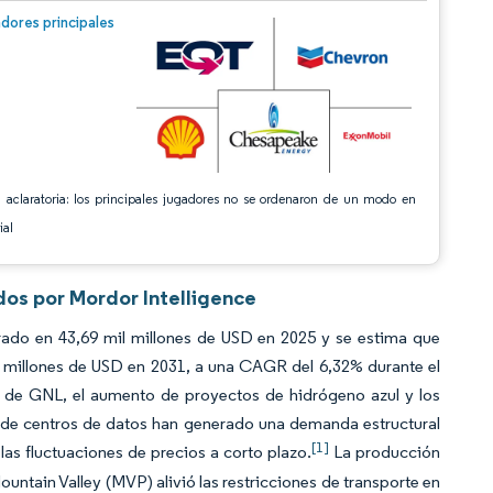
n © Mordor Intelligence. El uso requiere atribución según CC BY 4.0.
dores principales
 aclaratoria: los principales jugadores no se ordenaron de un modo en
ial
dos por Mordor Intelligence
ado en 43,69 mil millones de USD en 2025 y se estima que
l millones de USD en 2031, a una CAGR del 6,32% durante el
 de GNL, el aumento de proyectos de hidrógeno azul y los
 de centros de datos han generado una demanda estructural
[1]
as fluctuaciones de precios a corto plazo.
La producción
ntain Valley (MVP) alivió las restricciones de transporte en