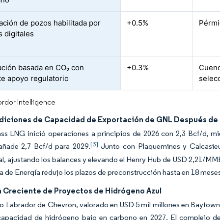
ación de pozos habilitada por
+0.5%
Pérmi
 digitales
ación basada en CO₂ con
+0.3%
Cuenc
te apoyo regulatorio
selec
rdor Intelligence
Adiciones de Capacidad de Exportación de GNL Después de
ss LNG inició operaciones a principios de 2026 con 2,3 Bcf/d, mi
[3]
añade 2,7 Bcf/d para 2029.
Junto con Plaquemines y Calcasieu
al, ajustando los balances y elevando el Henry Hub de USD 2,21/M
 de Energía redujo los plazos de preconstrucción hasta en 18 meses
Creciente de Proyectos de Hidrógeno Azul
o Labrador de Chevron, valorado en USD 5 mil millones en Baytown,
capacidad de hidrógeno bajo en carbono en 2027. El complejo de 