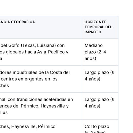
ANCIA GEOGRÁFICA
HORIZONTE
TEMPORAL DEL
IMPACTO
del Golfo (Texas, Luisiana) con
Mediano
os globales hacia Asia-Pacífico y
plazo (2-4
a
años)
ores industriales de la Costa del
Largo plazo (≥
, centros emergentes en los
4 años)
ches
nal, con transiciones aceleradas en
Largo plazo (≥
uencas del Pérmico, Haynesville y
4 años)
llus
ches, Haynesville, Pérmico
Corto plazo
(≤ 2 años)