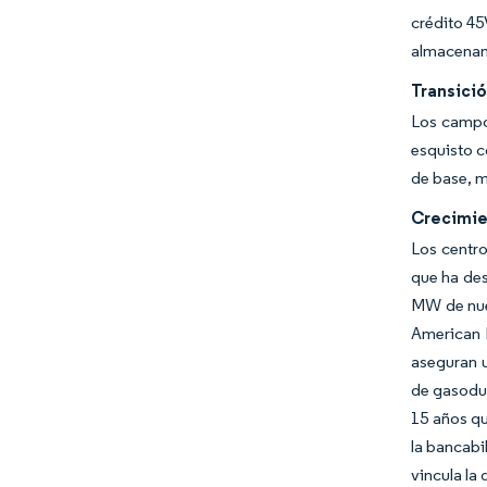
crédito 45
almacenam
Transici
Los campo
esquisto c
de base, m
Crecimie
Los centr
que ha des
MW de nuev
American 
aseguran u
de gasoduc
15 años q
la bancabi
vincula la