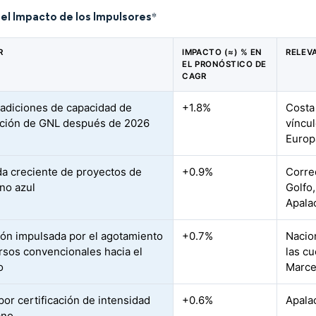
del Impacto de los Impulsores
*
R
IMPACTO (≈) % EN
RELEV
EL PRONÓSTICO DE
CAGR
 adiciones de capacidad de
+1.8%
Costa 
ción de GNL después de 2026
víncul
Europ
 creciente de proyectos de
+0.9%
Corred
no azul
Golfo
Apala
ión impulsada por el agotamiento
+0.7%
Nacio
rsos convencionales hacia el
las c
o
Marce
por certificación de intensidad
+0.6%
Apala
ano