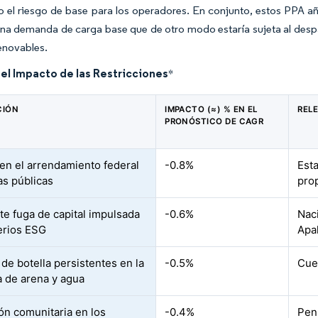
o el riesgo de base para los operadores. En conjunto, estos PPA
na demanda de carga base que de otro modo estaría sujeta al despa
enovables.
del Impacto de las Restricciones
*
CIÓN
IMPACTO (≈) % EN EL
REL
PRONÓSTICO DE CAGR
en el arrendamiento federal
-0.8%
Esta
as públicas
pro
te fuga de capital impulsada
-0.6%
Nac
terios ESG
Apa
 de botella persistentes en la
-0.5%
Cue
ca de arena y agua
ón comunitaria en los
-0.4%
Pens