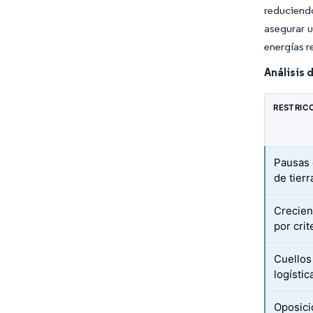
reduciend
asegurar u
energías r
Análisis 
RESTRIC
Pausas 
de tierr
Crecien
por cri
Cuellos
logísti
Oposici