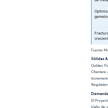
Optimiz
gemelos
Fractur
crecien
Fuente: Mo
Sólidas 
Golden Pa
Cheniere 
increment
Reguladora
Demanda 
El Proyect
t/año de 