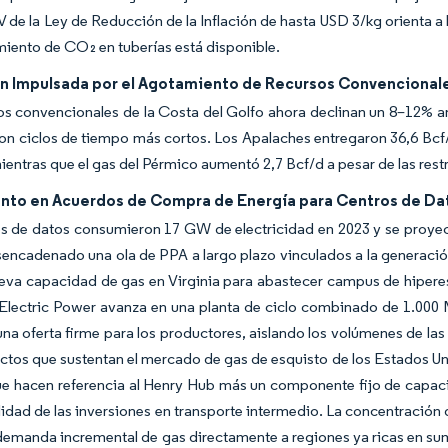
V de la Ley de Reducción de la Inflación de hasta USD 3/kg orienta 
iento de CO₂ en tuberías está disponible.
ón Impulsada por el Agotamiento de Recursos Convencionale
s convencionales de la Costa del Golfo ahora declinan un 8–12% 
on ciclos de tiempo más cortos. Los Apalaches entregaron 36,6 Bcf/
ientras que el gas del Pérmico aumentó 2,7 Bcf/d a pesar de las res
nto en Acuerdos de Compra de Energía para Centros de Da
os de datos consumieron 17 GW de electricidad en 2023 y se proy
encadenado una ola de PPA a largo plazo vinculados a la generació
a capacidad de gas en Virginia para abastecer campus de hiperesca
Electric Power avanza en una planta de ciclo combinado de 1.000 
na oferta firme para los productores, aislando los volúmenes de la
tos que sustentan el mercado de gas de esquisto de los Estados Uni
ue hacen referencia al Henry Hub más un componente fijo de capa
lidad de las inversiones en transporte intermedio. La concentración 
 demanda incremental de gas directamente a regiones ya ricas en sum