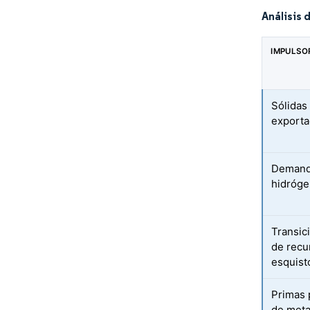
Análisis 
IMPULSO
Sólidas
exporta
Demanda
hidróge
Transic
de recu
esquist
Primas 
de met