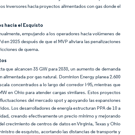
a los inversores hacia proyectos alimentados con gas donde el
s hacia el Esquisto
anualmente, empujando a los operadores hacia volúmenes de
d en 2025 después de que el MVP aliviara las penalizaciones
tricciones de quema.
tos
ecta que alcancen 35 GW para 2030, un aumento de demanda
n alimentada por gas natural. Dominion Energy planea 2.600
la concentrados a lo largo del corredor I-95, mientras que
MW en Ohio para atender cargas similares. Estos proyectos
s fluctuaciones del mercado spot y apoyando las expansiones
dos. Los desarrolladores de energía estructuran PPA de 10 a
cidad, creando efectivamente un precio mínimo y mejorando
del crecimiento de centros de datos en Virginia, Texas y Ohio
inistro de esquisto, acortando las distancias de transporte y