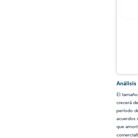
Análisi
El tamaño
crecerá de
período d
acuerdos 
que amorti
comerciali