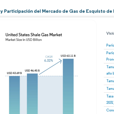
y Participación del Mercado de Gas de Esquisto de 
Visi
Perí
Perí
Pron
Tama
año 
Tama
Imagen © Mordor Intelligence. El uso requiere atribució
Tama
Tasa
2031
Conc