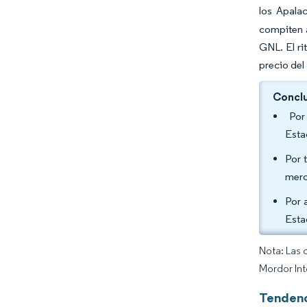
los Apala
compiten 
GNL. El ri
precio del
Conclu
Por 
Esta
Por 
merc
Por 
Esta
Nota: Las 
Mordor Int
Tendenc