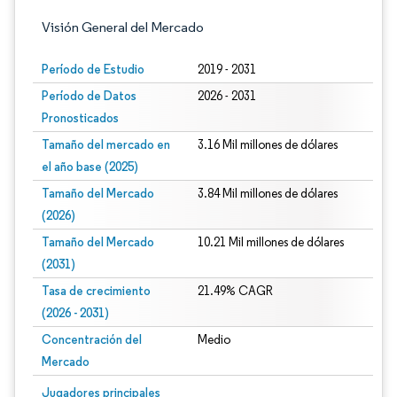
Visión General del Mercado
Período de Estudio
2019 - 2031
Período de Datos
2026 - 2031
Pronosticados
Tamaño del mercado en
3.16 Mil millones de dólares
el año base (2025)
Tamaño del Mercado
3.84 Mil millones de dólares
(2026)
Tamaño del Mercado
10.21 Mil millones de dólares
(2031)
Tasa de crecimiento
21.49% CAGR
(2026 - 2031)
Concentración del
Medio
Mercado
Imagen © Mordor Intelligence. El uso requiere atribución según CC BY 4.0.
Jugadores principales