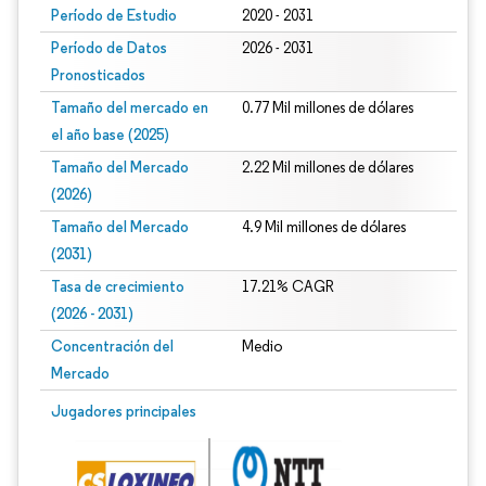
Período de Estudio
2020 - 2031
Período de Datos
2026 - 2031
Pronosticados
Tamaño del mercado en
0.77 Mil millones de dólares
el año base (2025)
Tamaño del Mercado
2.22 Mil millones de dólares
(2026)
Tamaño del Mercado
4.9 Mil millones de dólares
(2031)
Tasa de crecimiento
17.21% CAGR
(2026 - 2031)
Concentración del
Medio
Mercado
Imagen © Mordor Intelligence. El uso requiere atribución según CC BY 4.0.
Jugadores principales