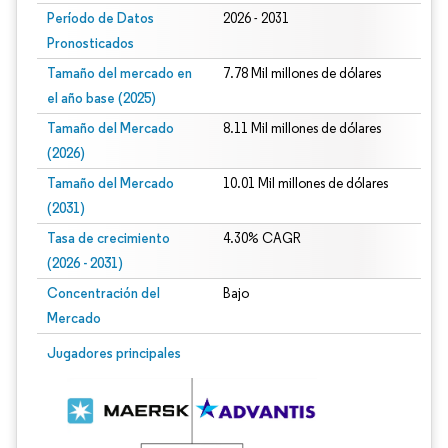
Período de Datos
2026 - 2031
Pronosticados
Tamaño del mercado en
7.78 Mil millones de dólares
el año base (2025)
Tamaño del Mercado
8.11 Mil millones de dólares
(2026)
Tamaño del Mercado
10.01 Mil millones de dólares
(2031)
Tasa de crecimiento
4.30% CAGR
(2026 - 2031)
Concentración del
Bajo
Mercado
Imagen © Mordor Intelligence. El uso requiere atribución según CC BY 4.0.
Jugadores principales