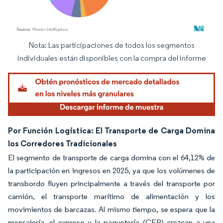
Nota: Las participaciones de todos los segmentos
Imagen © Mordor Intelligence. El uso requiere atribución según CC BY 4.0.
individuales están disponibles con la compra del informe
Por Función Logística: El Transporte de Carga Domina
los Corredores Tradicionales
El segmento de transporte de carga domina con el 64,12% de
la participación en ingresos en 2025, ya que los volúmenes de
transbordo fluyen principalmente a través del transporte por
camión, el transporte marítimo de alimentación y los
movimientos de barcazas. Al mismo tiempo, se espera que la
mensajería, el expreso y la paquetería (CEP) crezcan a una