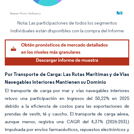
Nota: Las participaciones de todos los segmentos
Imagen © Mordor Intelligence. El uso requiere atribución según CC BY 4.0.
individuales están disponibles con la compra del informe
Por Transporte de Carga: Las Rutas Marítimas y de Vías
Navegables Interiores Mantienen su Dominio
El transporte de carga por mar y vías navegables interiores
retuvo una participación en ingresos del 50,22% en 2025
debido a la eficiencia de costos para las exportaciones de
prendas de vestir, té y caucho. El transporte de carga aérea,
aunque menor, registra una CAGR del 4,37% (2026-2031)
impulsada por envíos farmacéuticos, repuestos electrónicos y