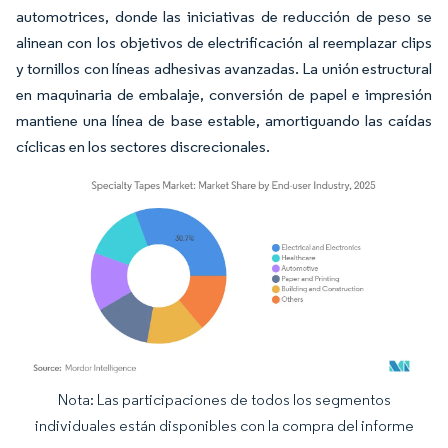
automotrices, donde las iniciativas de reducción de peso se
alinean con los objetivos de electrificación al reemplazar clips
y tornillos con líneas adhesivas avanzadas. La unión estructural
en maquinaria de embalaje, conversión de papel e impresión
mantiene una línea de base estable, amortiguando las caídas
cíclicas en los sectores discrecionales.
Nota: Las participaciones de todos los segmentos
Imagen © Mordor Intelligence. El uso requiere atribución según CC BY 4.0.
individuales están disponibles con la compra del informe