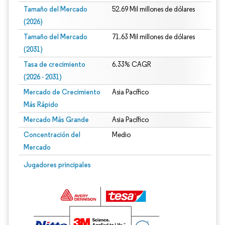
Tamaño del Mercado
52.69 Mil millones de dólares
(2026)
Tamaño del Mercado
71.63 Mil millones de dólares
(2031)
Tasa de crecimiento
6.33% CAGR
(2026 - 2031)
Mercado de Crecimiento
Asia Pacífico
Más Rápido
Mercado Más Grande
Asia Pacífico
Concentración del
Medio
Mercado
Imagen © Mordor Intelligence. El uso requiere atribución según CC BY 4.0.
Jugadores principales