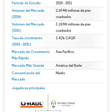
Período de Estudio
2020 - 2031
Volumen del Mercado
2.69 Mil millones de pies
(2026)
cuadrados
Volumen del Mercado
3.18 Mil millones de pies
(2031)
cuadrados
Tasa de crecimiento
3.41% CAGR
(2026 - 2031)
Mercado de Crecimiento
Asia Pacífico
Más Rápido
Mercado Más Grande
América del Norte
Concentración del
Medio
Mercado
Imagen © Mordor Intelligence. El uso requiere atribución según CC BY 4.0.
Jugadores principales