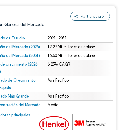
Participación
ón General del Mercado
odo de Estudio
2021 - 2031
ño del Mercado (2026)
12.27 Mil millones de dólares
ño del Mercado (2031)
16.60 Mil millones de dólares
 de crecimiento (2026 -
6.23% CAGR
)
ado de Crecimiento
Asia Pacífico
n según CC BY 4.0.
Rápido
ado Más Grande
Asia Pacífico
entración del Mercado
Medio
n © Mordor Intelligence. El uso requiere atribución según CC BY 4.0.
dores principales