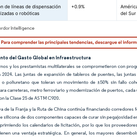
n de líneas de dispensación
+0.9%
América
izadas o robóticas
del Sur
rdor Intelligence
nto del Gasto Global en Infraestructura
rnos y los prestamistas multilaterales se comprometieron con pro
 2024. Las juntas de expansión de tableros de puentes, las juntas
o o poliuretano que toleran un movimiento de ±50% sin fallo cohe
ara carreteras, metro ferroviario y modernización de puertos, cada 
on la Clase 25 de ASTM C920.
iva de la Franja y la Ruta de China continúa financiando corredores
e silicona de dos componentes capaces de curar sin pegajosidad en
primiendo los calendarios de licitación, por lo que los proveedo
ienen una ventaja estratégica. En general, los mayores desembols