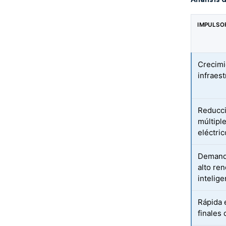
IMPULSO
Crecimi
infraes
Reducci
múltipl
eléctri
Demanda
alto ren
intelig
Rápida 
finales 