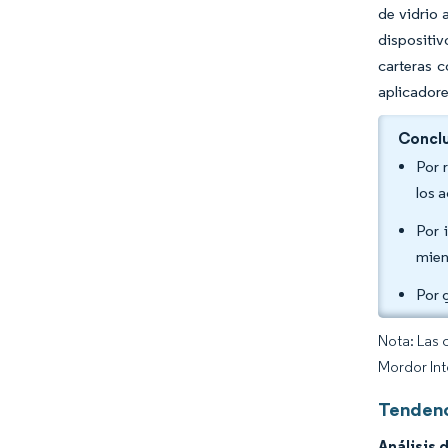
de vidrio 
dispositiv
carteras c
aplicadore
Conclu
Por 
los 
Por 
mien
Por 
Nota: Las 
Mordor Int
Tendenc
Análisis 