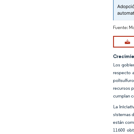
Adopció
automat
Fuente: Mo
Crecimie
Los gobie
respecto a
polisulfur
recursos p
cumplan c
La Iniciat
sistemas d
están com
11600 obt