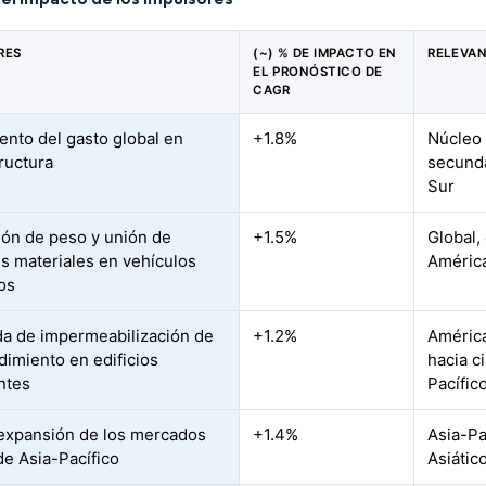
RES
(~) % DE IMPACTO EN
RELEVAN
EL PRONÓSTICO DE
CAGR
ento del gasto global en
+1.8%
Núcleo 
tructura
secunda
Sur
ón de peso y unión de
+1.5%
Global,
es materiales en vehículos
América
cos
 de impermeabilización de
+1.2%
América
dimiento en edificios
hacia c
entes
Pacífic
expansión de los mercados
+1.4%
Asia-Pa
de Asia-Pacífico
Asiátic