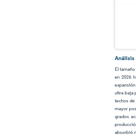
Análisis
El tamaño 
en 2026 h
expansión 
ultra baja
techos de 
mayor posi
grados ac
producción
absorbió m