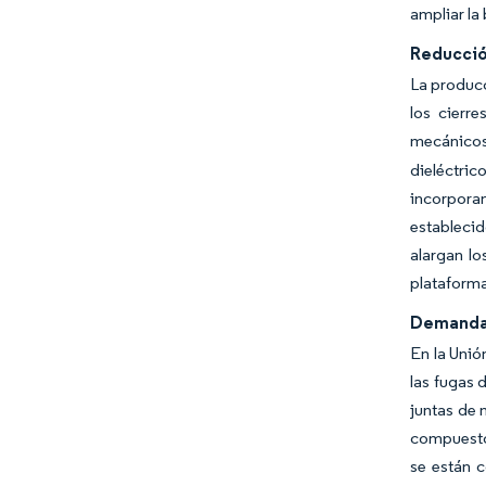
ampliar la
Reducción
La producc
los cierr
mecánicos
dieléctri
incorpora
establecid
alargan lo
plataforma
Demanda 
En la Unió
las fugas 
juntas de 
compuestos
se están c