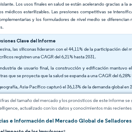
aislante. Los usos finales en salud se están acelerando gracias a l
os médicos esterilizables. Las presiones competitivas se intensif
omplementarias y los formuladores de nivel medio se diferencian 
s.
siones Clave del Informe
resina, las siliconas lideraron con el 44,11% de la participación de
acrílicos registren una CAGR del 6,21% hasta 2031.
industria de usuario final, la construcción y edificación mantuvo
tras que se proyecta que la salud se expanda a una CAGR del 6,28%
geografía, Asia-Pacífico capturó el 36,13% de la demanda global en
cifras del tamaño del mercado y los pronósticos de este informe se
elligence, actualizado con los datos y conocimientos más recientes 
ias e Información del Mercado Global de Selladores
del Impacto de los Impulsores
*