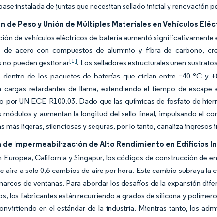
 base instalada de juntas que necesitan sellado inicial y renovación p
 de Peso y Unión de Múltiples Materiales en Vehículos Eléc
ión de vehículos eléctricos de batería aumentó significativamente
es de acero con compuestos de aluminio y fibra de carbono, cre
[1]
 no pueden gestionar
. Los selladores estructurales unen sustrato
co dentro de los paquetes de baterías que ciclan entre −40 °C y 
n cargas retardantes de llama, extendiendo el tiempo de escape 
o por UN ECE R100.03. Dado que las químicas de fosfato de hierro
s módulos y aumentan la longitud del sello lineal, impulsando el 
s más ligeras, silenciosas y seguras, por lo tanto, canaliza ingresos
de Impermeabilización de Alto Rendimiento en Edificios In
n Europea, California y Singapur, los códigos de construcción de en
de aire a solo 0,6 cambios de aire por hora. Este cambio subraya la c
marcos de ventanas. Para abordar los desafíos de la expansión difere
, los fabricantes están recurriendo a grados de silicona y polímero
onvirtiendo en el estándar de la industria. Mientras tanto, los adm