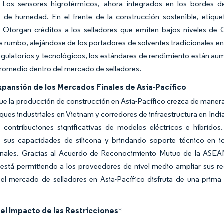
 Los sensores higrotérmicos, ahora integrados en los bordes de 
ión de humedad. En el frente de la construcción sostenible, e
. Otorgan créditos a los selladores que emiten bajos niveles de
 rumbo, alejándose de los portadores de solventes tradicionales en
gulatorios y tecnológicos, los estándares de rendimiento están aum
romedio dentro del mercado de selladores.
xpansión de los Mercados Finales de Asia-Pacífico
ue la producción de construcción en Asia-Pacífico crezca de manera
ques industriales en Vietnam y corredores de infraestructura en Indi
e contribuciones significativas de modelos eléctricos e híbrido
 sus capacidades de silicona y brindando soporte técnico en id
onales. Gracias al Acuerdo de Reconocimiento Mutuo de la ASEAN,
 está permitiendo a los proveedores de nivel medio ampliar sus re
, el mercado de selladores en Asia-Pacífico disfruta de una pri
del Impacto de las Restricciones
*