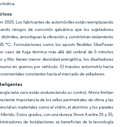
eriódica.
tricos
 en 2025. Los fabricantes de automóviles están reemplazando
ando riesgos de corrosión galvánica que los sujetadores
s disímiles, amortiguan la vibración y suministran aislamiento
+85 °C. Formulaciones como los epoxis flexibles SikaPower
en caso de fuga térmica más allá del umbral de 5 minutos
 y litio tienen menor densidad energética, los diseñadores
consumo en gramos por vehículo. El impulso automotriz hacia
 incrementales constantes hacia el mercado de selladores.
teligentes
ergía neta cero están endureciendo su control. Ahora limitan
reciente importancia de los sellos perimetrales de clima y las
ncial en materiales como el vidrio, el aluminio y los paneles
 híbrido. Estos grados, con una dureza Shore A entre 20 y 35,
inistradores de instalaciones se benefician de la tecnología