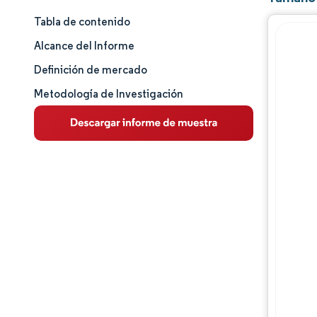
Tabla de contenido
Tamaño y cuota de mercado
Alcance del Informe
Análisis de mercado
Definición de mercado
Metodología de Investigación
Tendencias e ideas
Análisis de segmentos
Análisis geográfico
Panorama competitivo
Jugadores principales
Desarrollos de la industria