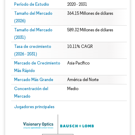
Período de Estudio
2020 - 2031
Tamaño del Mercado
364.15 Millones de dólares
(2026)
Tamaño del Mercado
589.32 Millones de dólares
(2031)
Tasa de crecimiento
10.11% CAGR
(2026 - 2031)
Mercado de Crecimiento
Asia-Pacífico
Más Rápido
Mercado Más Grande
América del Norte
Concentración del
Medio
Mercado
Imagen © Mordor Intelligence. El uso requiere atribución según CC BY 4.0.
Jugadores principales