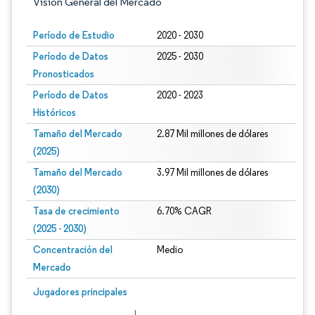
Visión General del Mercado
Período de Estudio
2020 - 2030
Período de Datos
2025 - 2030
Pronosticados
Período de Datos
2020 - 2023
Históricos
Tamaño del Mercado
2.87 Mil millones de dólares
(2025)
Tamaño del Mercado
3.97 Mil millones de dólares
(2030)
Tasa de crecimiento
6.70% CAGR
(2025 - 2030)
Concentración del
Medio
Mercado
Imagen © Mordor Intelligence. El uso requiere atribución según CC BY 4.0.
Jugadores principales