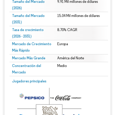
Tamaño del Mercado
9.91 Mil millones de dólares
(2026)
Tamaño del Mercado
15.04 Mil millones de dólares
(2031)
Tasa de crecimiento
8.70% CAGR
(2026 - 2031)
Mercado de Crecimiento
Europa
Más Rápido
Mercado Más Grande
América del Norte
Concentración del
Medio
Mercado
Imagen © Mordor Intelligence. El uso requiere atribución según CC BY 4.0.
Jugadores principales