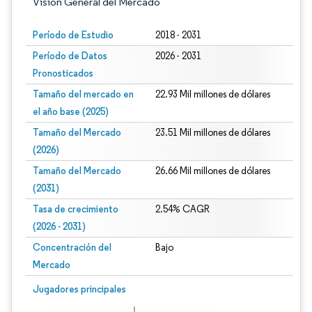
Visión General del Mercado
Período de Estudio
2018 - 2031
Período de Datos
2026 - 2031
Pronosticados
Tamaño del mercado en
22.93 Mil millones de dólares
el año base (2025)
Tamaño del Mercado
23.51 Mil millones de dólares
(2026)
Tamaño del Mercado
26.66 Mil millones de dólares
(2031)
Tasa de crecimiento
2.54% CAGR
(2026 - 2031)
Concentración del
Bajo
Mercado
Imagen © Mordor Intelligence. El uso requiere atribución según CC BY 4.0.
Jugadores principales