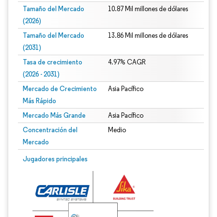
Tamaño del Mercado
10.87 Mil millones de dólares
(2026)
Tamaño del Mercado
13.86 Mil millones de dólares
(2031)
Tasa de crecimiento
4.97% CAGR
(2026 - 2031)
Mercado de Crecimiento
Asia Pacífico
Más Rápido
Mercado Más Grande
Asia Pacífico
Concentración del
Medio
Mercado
Imagen © Mordor Intelligence. El uso requiere atribución según CC BY 4.0.
Jugadores principales