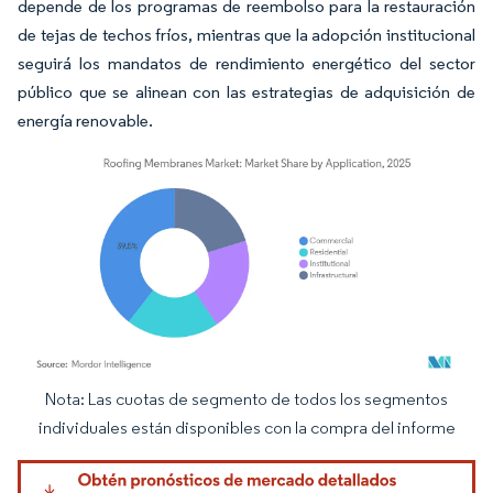
depende de los programas de reembolso para la restauración
de tejas de techos fríos, mientras que la adopción institucional
seguirá los mandatos de rendimiento energético del sector
público que se alinean con las estrategias de adquisición de
energía renovable.
Nota: Las cuotas de segmento de todos los segmentos
Imagen © Mordor Intelligence. El uso requiere atribución según CC BY 4.0.
individuales están disponibles con la compra del informe