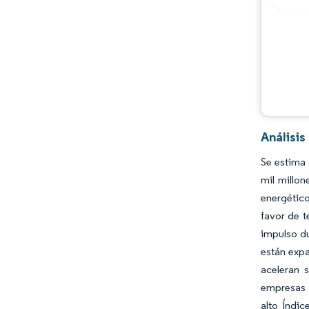
Oportunidades y perspectivas
Desarrollos de la industria
Análisis
Se estima 
mil millon
energético
favor de t
impulso du
están exp
aceleran 
empresas d
alto Índic