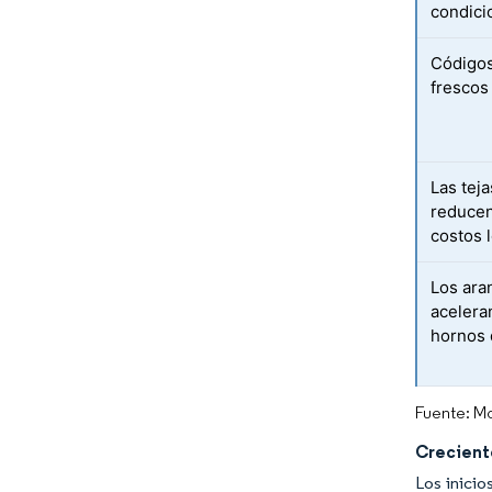
condici
Códigos
frescos
Las tej
reducen
costos 
Los ara
acelera
hornos 
Fuente: Mo
Crecient
Los inicio