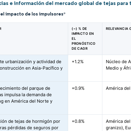
ias e información del mercado global de tejas para 
del impacto de los impulsores
*
R
(~) % DE
RELEVANCIA 
IMPACTO EN
EL
PRONÓSTICO
DE CAGR
te urbanización y actividad de
+1.2%
Núcleo de A
onstrucción en Asia-Pacífico y
Medio y Áfr
jecimiento del parque de
+0.9%
América del
as impulsa la demanda de
ng en América del Norte y
ción de tejas de hormigón por
+0.8%
América del
 tras pérdidas de seguros por
granizo), E