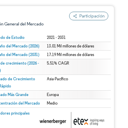
Participación
ón General del Mercado
odo de Estudio
2021 - 2031
ño del Mercado (2026)
13.01 Mil millones de dólares
ño del Mercado (2031)
17.19 Mil millones de dólares
 de crecimiento (2026 -
5.51% CAGR
)
ado de Crecimiento
Asia-Pacífico
n según CC BY 4.0.
Rápido
ado Más Grande
Europa
entración del Mercado
Medio
n © Mordor Intelligence. El uso requiere atribución según CC BY 4.0.
dores principales