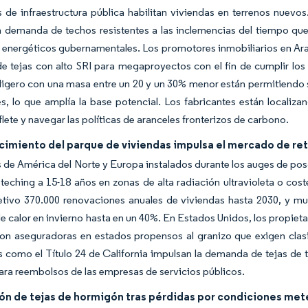
de infraestructura pública habilitan viviendas en terrenos nuevo
a demanda de techos resistentes a las inclemencias del tiempo que m
 energéticos gubernamentales. Los promotores inmobiliarios en Ara
e tejas con alto SRI para megaproyectos con el fin de cumplir los 
ligero con una masa entre un 20 y un 30% menor están permitiendo
, lo que amplía la base potencial. Los fabricantes están localiza
flete y navegar las políticas de aranceles fronterizos de carbono.
ecimiento del parque de viviendas impulsa el mercado de re
 de América del Norte y Europa instalados durante los auges de posgu
eteching a 15-18 años en zonas de alta radiación ultravioleta o cos
tivo 370.000 renovaciones anuales de viviendas hasta 2030, y mu
e calor en invierno hasta en un 40%. En Estados Unidos, los propiet
con aseguradoras en estados propensos al granizo que exigen clas
como el Título 24 de California impulsan la demanda de tejas de 
para reembolsos de las empresas de servicios públicos.
ión de tejas de hormigón tras pérdidas por condiciones me