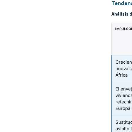
Tendenc
Análisis 
IMPULSO
Crecien
nueva c
África
El enve
viviend
retechi
Europa
Sustitu
asfalto