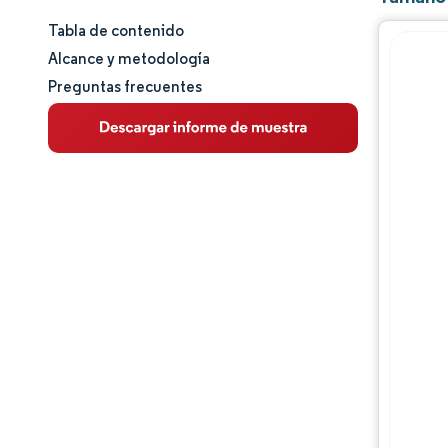
Tabla de contenido
Tamaño y cuota de mercado
Alcance y metodología
Preguntas frecuentes
Análisis de mercado
Tendencias e ideas
Análisis de segmentos
Análisis geográfico
Panorama regulatorio
Análisis de la cadena de valor
Panorama competitivo
Jugadores principales