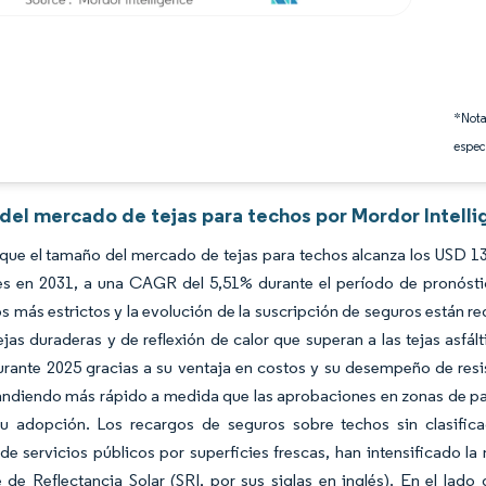
*Nota
espec
 del mercado de tejas para techos por Mordor Intell
que el tamaño del mercado de tejas para techos alcanza los USD 13,
es en 2031, a una CAGR del 5,51% durante el período de pronóstic
s más estrictos y la evolución de la suscripción de seguros están r
ejas duraderas y de reflexión de calor que superan a las tejas asf
rante 2025 gracias a su ventaja en costos y su desempeño de resist
andiendo más rápido a medida que las aprobaciones en zonas de pa
su adopción. Los recargos de seguros sobre techos sin clasifi
e servicios públicos por superficies frescas, han intensificado la
e de Reflectancia Solar (SRI, por sus siglas en inglés). En el lado