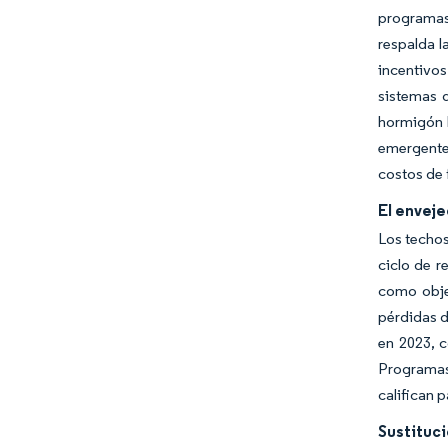
programas 
respalda l
incentivos
sistemas d
hormigón 
emergentes
costos de 
El envej
Los techos
ciclo de r
como obje
pérdidas d
en 2023, 
Programas 
califican 
Sustituc