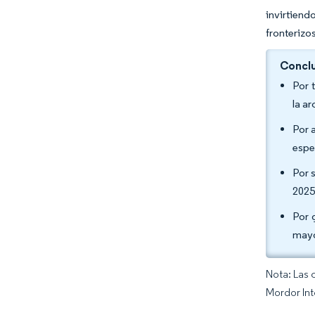
invirtien
fronterizo
Conclu
Por 
la a
Por 
espe
Por 
2025
Por 
mayo
Nota: Las 
Mordor Int