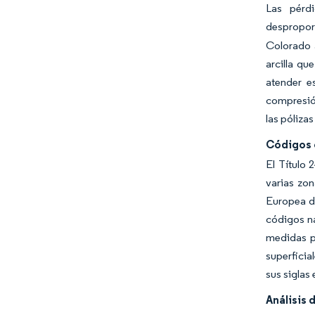
Las pérd
despropor
Colorado a
arcilla q
atender e
compresión
las póliza
Códigos o
El Título 
varias zon
Europea de
códigos na
medidas pa
superficia
sus siglas
Análisis 