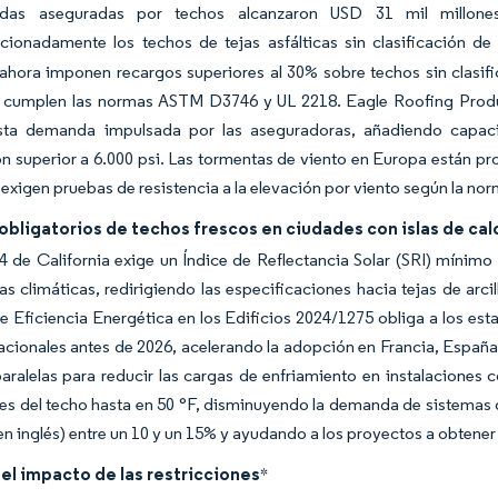
idas aseguradas por techos alcanzaron USD 31 mil millon
cionadamente los techos de tejas asfálticas sin clasificación d
hora imponen recargos superiores al 30% sobre techos sin clasifi
ue cumplen las normas ASTM D3746 y UL 2218. Eagle Roofing Produ
sta demanda impulsada por las aseguradoras, añadiendo capacid
 superior a 6.000 psi. Las tormentas de viento en Europa están pr
s exigen pruebas de resistencia a la elevación por viento según la n
bligatorios de techos frescos en ciudades con islas de cal
24 de California exige un Índice de Reflectancia Solar (SRI) mínim
as climáticas, redirigiendo las especificaciones hacia tejas de arc
 Eficiencia Energética en los Edificios 2024/1275 obliga a los es
cionales antes de 2026, acelerando la adopción en Francia, España
ralelas para reducir las cargas de enfriamiento en instalaciones c
les del techo hasta en 50 °F, disminuyendo la demanda de sistemas 
 en inglés) entre un 10 y un 15% y ayudando a los proyectos a obtene
del impacto de las restricciones
*