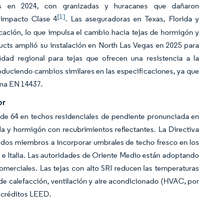
es en 2024, con granizadas y huracanes que dañaron
[1]
e impacto Clase 4
. Las aseguradoras en Texas, Florida y
cación, lo que impulsa el cambio hacia tejas de hormigón y
cts amplió su instalación en North Las Vegas en 2025 para
ad regional para tejas que ofrecen una resistencia a la
oduciendo cambios similares en las especificaciones, ya que
orma EN 14437.
or
o de 64 en techos residenciales de pendiente pronunciada en
illa y hormigón con recubrimientos reflectantes. La Directiva
tados miembros a incorporar umbrales de techo fresco en los
 e Italia. Las autoridades de Oriente Medio están adoptando
omerciales. Las tejas con alto SRI reducen las temperaturas
de calefacción, ventilación y aire acondicionado (HVAC, por
r créditos LEED.