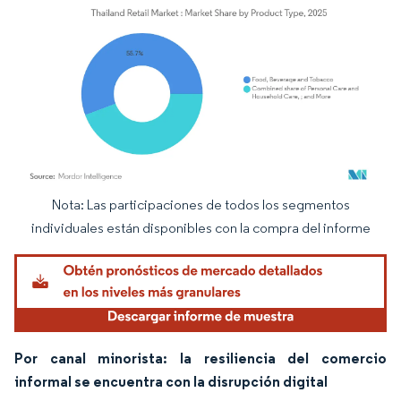
Nota: Las participaciones de todos los segmentos
Imagen © Mordor Intelligence. El uso requiere atribución según CC BY 4.0.
individuales están disponibles con la compra del informe
Por canal minorista: la resiliencia del comercio
informal se encuentra con la disrupción digital