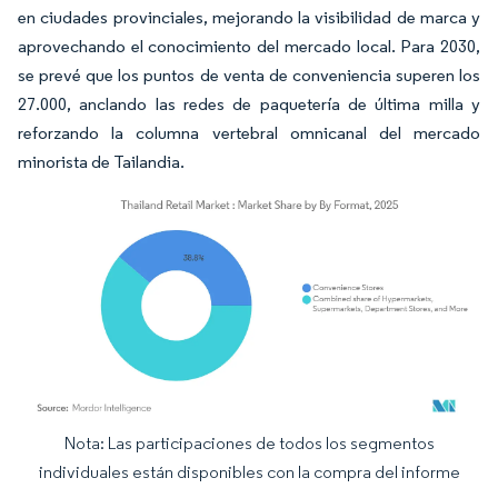
en ciudades provinciales, mejorando la visibilidad de marca y
aprovechando el conocimiento del mercado local. Para 2030,
se prevé que los puntos de venta de conveniencia superen los
27.000, anclando las redes de paquetería de última milla y
reforzando la columna vertebral omnicanal del mercado
minorista de Tailandia.
Nota: Las participaciones de todos los segmentos
Imagen © Mordor Intelligence. El uso requiere atribución según CC BY 4.0.
individuales están disponibles con la compra del informe