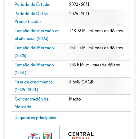
Período de Estudio
2020 - 2031
Período de Datos
2026 - 2031
Pronosticados
Tamaño del mercado en
148.73 Mil millones de dólares
el año base (2025)
Tamaño del Mercado
154.17 Mil millones de dólares
(2026)
Tamaño del Mercado
184.5 Mil millones de dólares
(2031)
Tasa de crecimiento
3.66% CAGR
(2026 - 2031)
Concentración del
Medio
Mercado
Imagen © Mordor Intelligence. El uso requiere atribución según CC BY 4.0.
Jugadores principales