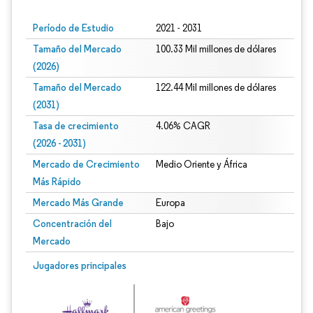
Período de Estudio
2021 - 2031
Tamaño del Mercado
100.33 Mil millones de dólares
(2026)
Tamaño del Mercado
122.44 Mil millones de dólares
(2031)
Tasa de crecimiento
4.06% CAGR
(2026 - 2031)
Mercado de Crecimiento
Medio Oriente y África
Más Rápido
Mercado Más Grande
Europa
Concentración del
Bajo
Mercado
Imagen © Mordor Intelligence. El uso requiere atribución según CC BY 4.0.
Jugadores principales