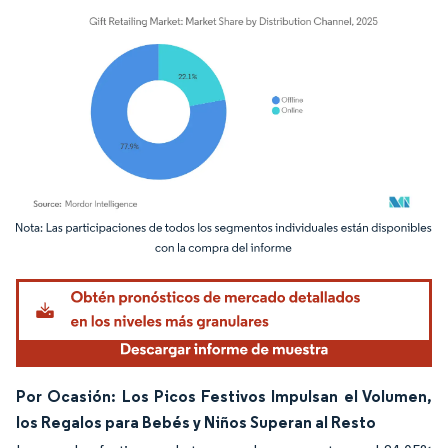
Imagen © Mordor Intelligence. El uso requiere atribución según CC BY 4.0.
Por Ocasión: Los Picos Festivos Impulsan el Volumen,
los Regalos para Bebés y Niños Superan al Resto