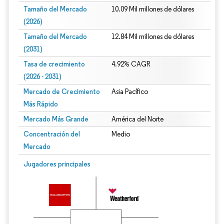
Tamaño del Mercado
10.09 Mil millones de dólares
(2026)
Tamaño del Mercado
12.84 Mil millones de dólares
(2031)
Tasa de crecimiento
4.92% CAGR
(2026 - 2031)
Mercado de Crecimiento
Asia Pacífico
Más Rápido
Mercado Más Grande
América del Norte
Concentración del
Medio
Mercado
Imagen © Mordor Intelligence. El uso requiere atribución según CC BY 4.0.
Jugadores principales