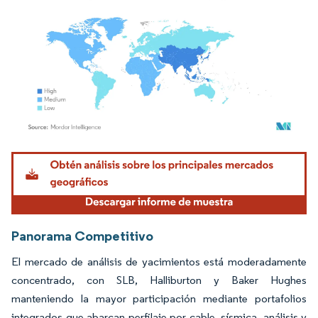
Imagen © Mordor Intelligence. El uso requiere atribución según CC BY 4.0.
Panorama Competitivo
El mercado de análisis de yacimientos está moderadamente
concentrado, con SLB, Halliburton y Baker Hughes
manteniendo la mayor participación mediante portafolios
integrados que abarcan perfilaje por cable, sísmica, análisis y