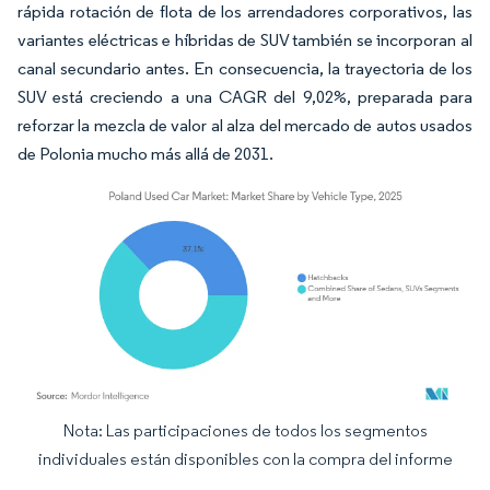
rápida rotación de flota de los arrendadores corporativos, las
variantes eléctricas e híbridas de SUV también se incorporan al
canal secundario antes. En consecuencia, la trayectoria de los
SUV está creciendo a una CAGR del 9,02%, preparada para
reforzar la mezcla de valor al alza del mercado de autos usados
de Polonia mucho más allá de 2031.
Nota: Las participaciones de todos los segmentos
Imagen © Mordor Intelligence. El uso requiere atribución según CC BY 4.0.
individuales están disponibles con la compra del informe