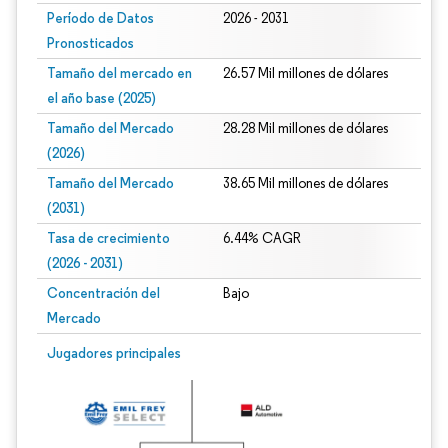
Período de Datos
2026 - 2031
Pronosticados
Tamaño del mercado en
26.57 Mil millones de dólares
el año base (2025)
Tamaño del Mercado
28.28 Mil millones de dólares
(2026)
Tamaño del Mercado
38.65 Mil millones de dólares
(2031)
Tasa de crecimiento
6.44% CAGR
(2026 - 2031)
Concentración del
Bajo
Mercado
Imagen © Mordor Intelligence. El uso requiere atribución según CC BY 4.0.
Jugadores principales