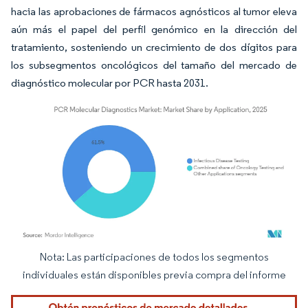
hacia las aprobaciones de fármacos agnósticos al tumor eleva
aún más el papel del perfil genómico en la dirección del
tratamiento, sosteniendo un crecimiento de dos dígitos para
los subsegmentos oncológicos del tamaño del mercado de
diagnóstico molecular por PCR hasta 2031.
Nota: Las participaciones de todos los segmentos
Imagen © Mordor Intelligence. El uso requiere atribución según CC BY 4.0.
individuales están disponibles previa compra del informe