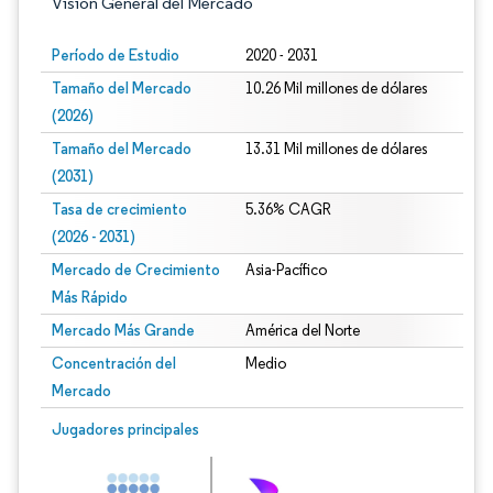
Visión General del Mercado
Período de Estudio
2020 - 2031
Tamaño del Mercado
10.26 Mil millones de dólares
(2026)
Tamaño del Mercado
13.31 Mil millones de dólares
(2031)
Tasa de crecimiento
5.36% CAGR
(2026 - 2031)
Mercado de Crecimiento
Asia-Pacífico
Más Rápido
Mercado Más Grande
América del Norte
Concentración del
Medio
Mercado
Imagen © Mordor Intelligence. El uso requiere atribución según CC BY 4.0.
Jugadores principales