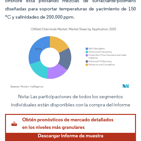
offshore está pilotando mezclas de surfactante-polímero
diseñadas para soportar temperaturas de yacimiento de 150
°C y salinidades de 200.000 ppm.
Nota: Las participaciones de todos los segmentos
Imagen © Mordor Intelligence. El uso requiere atribución según CC BY 4.0.
individuales están disponibles con la compra del informe