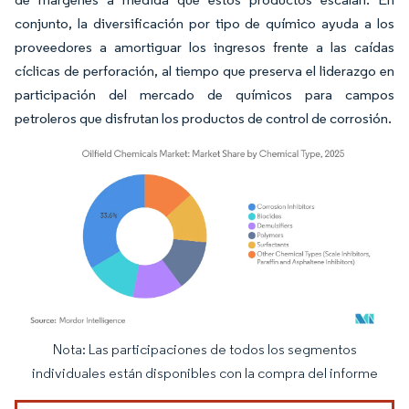
conjunto, la diversificación por tipo de químico ayuda a los
proveedores a amortiguar los ingresos frente a las caídas
cíclicas de perforación, al tiempo que preserva el liderazgo en
participación del mercado de químicos para campos
petroleros que disfrutan los productos de control de corrosión.
Nota: Las participaciones de todos los segmentos
Imagen © Mordor Intelligence. El uso requiere atribución según CC BY 4.0.
individuales están disponibles con la compra del informe