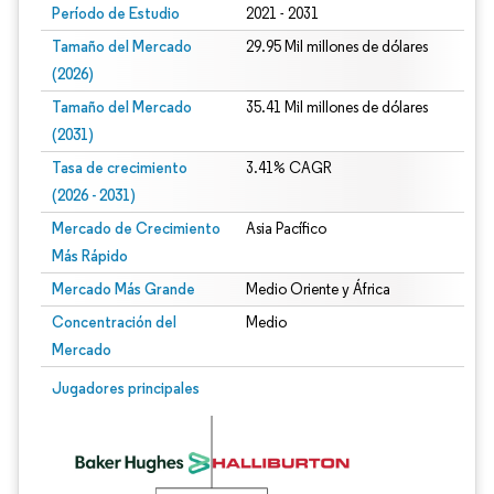
Período de Estudio
2021 - 2031
Tamaño del Mercado
29.95 Mil millones de dólares
(2026)
Tamaño del Mercado
35.41 Mil millones de dólares
(2031)
Tasa de crecimiento
3.41% CAGR
(2026 - 2031)
Mercado de Crecimiento
Asia Pacífico
Más Rápido
Mercado Más Grande
Medio Oriente y África
Concentración del
Medio
Mercado
Imagen © Mordor Intelligence. El uso requiere atribución según CC BY 4.0.
Jugadores principales