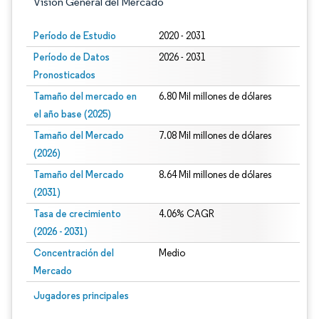
Visión General del Mercado
Período de Estudio
2020 - 2031
Período de Datos
2026 - 2031
Pronosticados
Tamaño del mercado en
6.80 Mil millones de dólares
el año base (2025)
Tamaño del Mercado
7.08 Mil millones de dólares
(2026)
Tamaño del Mercado
8.64 Mil millones de dólares
(2031)
Tasa de crecimiento
4.06% CAGR
(2026 - 2031)
Concentración del
Medio
Mercado
Imagen © Mordor Intelligence. El uso requiere atribución según CC BY 4.0.
Jugadores principales