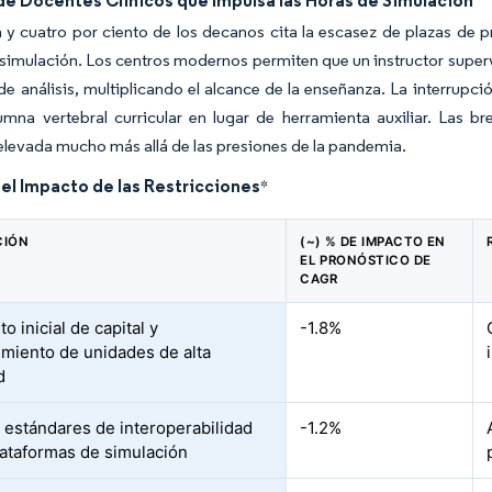
de Docentes Clínicos que Impulsa las Horas de Simulación
 y cuatro por ciento de los decanos cita la escasez de plazas de pr
simulación. Los centros modernos permiten que un instructor super
de análisis, multiplicando el alcance de la enseñanza. La interrupc
mna vertebral curricular en lugar de herramienta auxiliar. Las b
evada mucho más allá de las presiones de la pandemia.
del Impacto de las Restricciones
*
CIÓN
(~) % DE IMPACTO EN
EL PRONÓSTICO DE
CAGR
to inicial de capital y
-1.8%
miento de unidades de alta
d
e estándares de interoperabilidad
-1.2%
lataformas de simulación