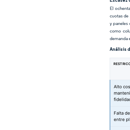
Escasez 
El ochenta
cuotas de 
y paneles 
como colu
demanda el
Análisis 
RESTRIC
Alto cos
manteni
fidelida
Falta d
entre p