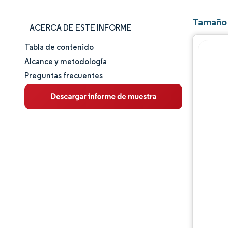
Tamaño 
ACERCA DE ESTE INFORME
Tabla de contenido
Tamaño y cuota de mercado
Alcance y metodología
Preguntas frecuentes
Análisis de mercado
Tendencias e ideas
Análisis de segmentos
Análisis geográfico
Panorama regulatorio
Análisis de la cadena de valor
Panorama competitivo