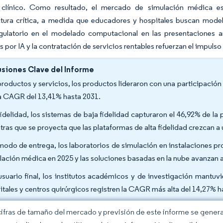
clínico. Como resultado, el mercado de simulación médica est
ctura crítica, a medida que educadores y hospitales buscan modelo
egulatorio en el modelado computacional en las presentaciones a
 por IA y la contratación de servicios rentables refuerzan el impuls
siones Clave del Informe
productos y servicios, los productos lideraron con una participación
a CAGR del 13,41% hasta 2031.
fidelidad, los sistemas de baja fidelidad capturaron el 46,92% de l
tras que se proyecta que las plataformas de alta fidelidad crezcan 
modo de entrega, los laboratorios de simulación en instalaciones p
lación médica en 2025 y las soluciones basadas en la nube avanzan
usuario final, los institutos académicos y de investigación mantuv
itales y centros quirúrgicos registren la CAGR más alta del 14,27% h
cifras de tamaño del mercado y previsión de este informe se gener