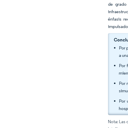
de grado 
infraestru
énfasis r
impulsados
Conclu
Por 
a un
Por 
mien
Por 
simu
Por 
hosp
Nota: Las 