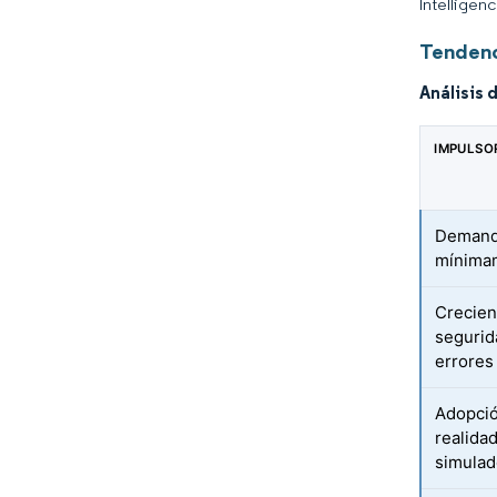
Intelligen
Tendenc
Análisis 
IMPULSO
Demanda
mínimam
Crecien
segurid
errores
Adopció
realida
simulad