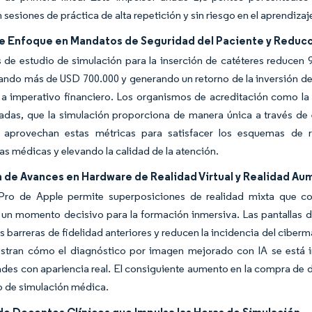
 sesiones de práctica de alta repetición y sin riesgo en el aprendizaj
e Enfoque en Mandatos de Seguridad del Paciente y Reducc
 de estudio de simulación para la inserción de catéteres reducen 9
ando más de USD 700.000 y generando un retorno de la inversión de 
 a imperativo financiero. Los organismos de acreditación como l
das, que la simulación proporciona de manera única a través de 
s aprovechan estas métricas para satisfacer los esquemas de 
as médicas y elevando la calidad de la atención.
 de Avances en Hardware de Realidad Virtual y Realidad A
 Pro de Apple permite superposiciones de realidad mixta que com
n momento decisivo para la formación inmersiva. Las pantallas de
as barreras de fidelidad anteriores y reducen la incidencia del cib
ustran cómo el diagnóstico por imagen mejorado con IA se está i
es con apariencia real. El consiguiente aumento en la compra de di
o de simulación médica.