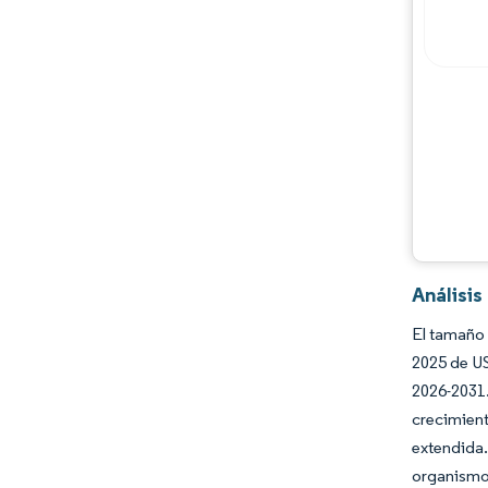
Jugadores principales
Oportunidades y perspectivas
Desarrollos de la industria
Análisi
El tamaño 
2025 de US
2026-2031
crecimient
extendida.
organismos