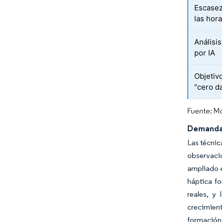
Escasez
las hor
Análisi
por IA
Objetiv
"cero d
Fuente: Mo
Demanda 
Las técnic
observaci
ampliado e
háptica f
reales, y 
crecimien
formación