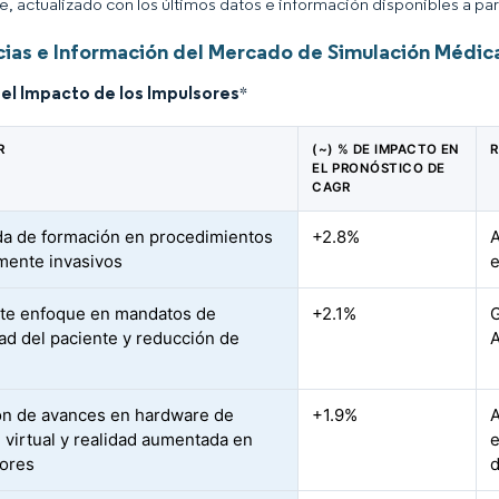
ce, actualizado con los últimos datos e información disponibles a par
ias e Información del Mercado de Simulación Médica
del Impacto de los Impulsores
*
R
(~) % DE IMPACTO EN
R
EL PRONÓSTICO DE
CAGR
 de formación en procedimientos
+2.8%
A
ente invasivos
e
te enfoque en mandatos de
+2.1%
G
ad del paciente y reducción de
A
n de avances en hardware de
+1.9%
A
d virtual y realidad aumentada en
e
ores
d