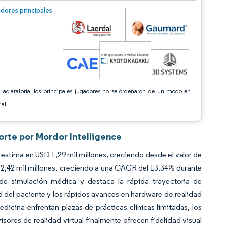
n © Mordor Intelligence. El uso requiere atribución según CC BY 4.0.
dores principales
 aclaratoria: los principales jugadores no se ordenaron de un modo en
ial
orte por Mordor Intelligence
stima en USD 1,29 mil millones, creciendo desde el valor de
2,42 mil millones, creciendo a una CAGR del 13,34% durante
 de simulación médica y destaca la rápida trayectoria de
 del paciente y los rápidos avances en hardware de realidad
icina enfrentan plazas de prácticas clínicas limitadas, los
ores de realidad virtual finalmente ofrecen fidelidad visual