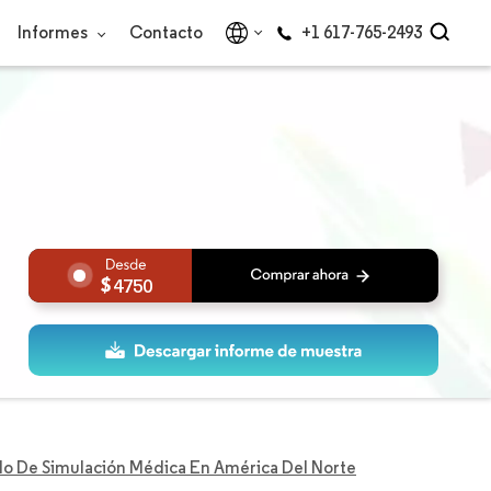
Informes
Contacto
+1 617-765-2493
4750
o De Simulación Médica En América Del Norte