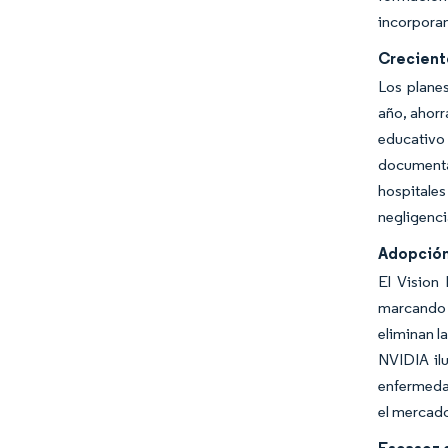
incorporan
Crecient
Los planes
año, ahorr
educativo
documenta
hospitale
negligenci
Adopción
El Vision
marcando u
eliminan l
NVIDIA il
enfermedad
el mercad