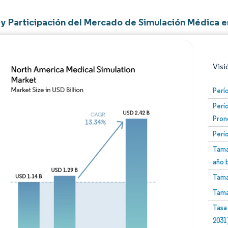
y Participación del Mercado de Simulación Médica e
Visi
Perí
Perí
Pron
Perí
Tama
año 
Imagen © Mordor Intelligence. El uso requiere atribució
Tama
Tama
Tasa
2031