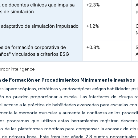
 de docentes clínicos que impulsa
+2.3%
A
as de simulación
p
s adaptativo de simulación impulsado
+1.2%
C
N
os de formación corporativa de
+0.8%
S
años" vinculados a criterios ESG
A
rdor Intelligence
de Formación en Procedimientos Mínimamente Invasivos
as laparoscópicas, robóticas y endoscópicas exigen habilidades ps
ón no pueden proporcionar a escala. Las interfaces de cirugía 
l acceso a la práctica de habilidades avanzadas para escuelas con r
omenta la memoria muscular y aumenta la confianza en los procedi
los programas que utilizan estas herramientas registran descenso
to de las plataformas robóticas para compensar la escasez de ci
 de primera línea. Este impulsor añade 2,8 puntos porcentuales