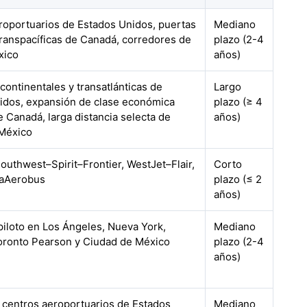
roportuarios de Estados Unidos, puertas
Mediano
transpacíficas de Canadá, corredores de
plazo (2-4
xico
años)
continentales y transatlánticas de
Largo
idos, expansión de clase económica
plazo (≥ 4
 Canadá, larga distancia selecta de
años)
México
outhwest–Spirit–Frontier, WestJet–Flair,
Corto
vaAerobus
plazo (≤ 2
años)
piloto en Los Ángeles, Nueva York,
Mediano
oronto Pearson y Ciudad de México
plazo (2-4
años)
s centros aeroportuarios de Estados
Mediano