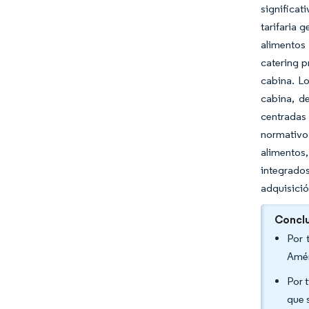
significat
tarifaria 
alimentos 
catering p
cabina. L
cabina, d
centradas
normativo
alimentos
integrado
adquisició
Conclu
Por 
Amér
Por 
que 