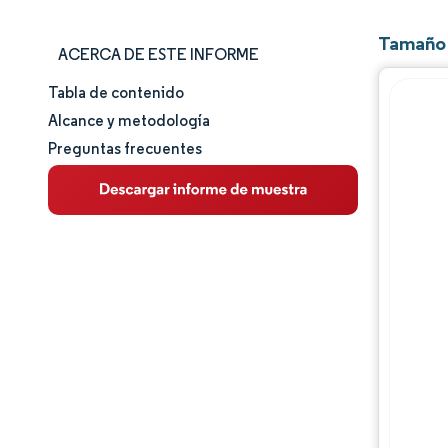
Tamaño 
ACERCA DE ESTE INFORME
Tabla de contenido
Tamaño y cuota de mercado
Alcance y metodología
Preguntas frecuentes
Análisis de mercado
Tendencias e ideas
Análisis de segmentos
Análisis geográfico
Panorama regulatorio
Análisis de la cadena de valor
Panorama competitivo