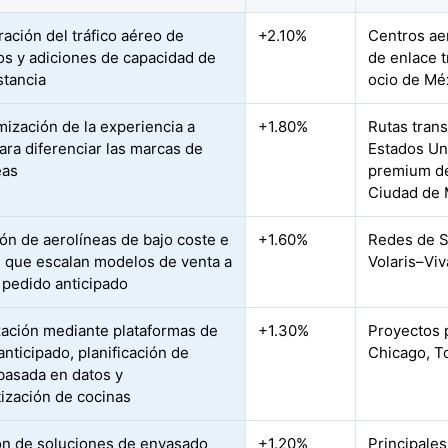
ación del tráfico aéreo de
+2.10%
Centros ae
os y adiciones de capacidad de
de enlace 
stancia
ocio de Mé
ización de la experiencia a
+1.80%
Rutas trans
ara diferenciar las marcas de
Estados Un
eas
premium de
Ciudad de 
ón de aerolíneas de bajo coste e
+1.60%
Redes de S
s que escalan modelos de venta a
Volaris–Vi
 pedido anticipado
ización mediante plataformas de
+1.30%
Proyectos 
anticipado, planificación de
Chicago, T
asada en datos y
ización de cocinas
n de soluciones de envasado
+1.20%
Principale