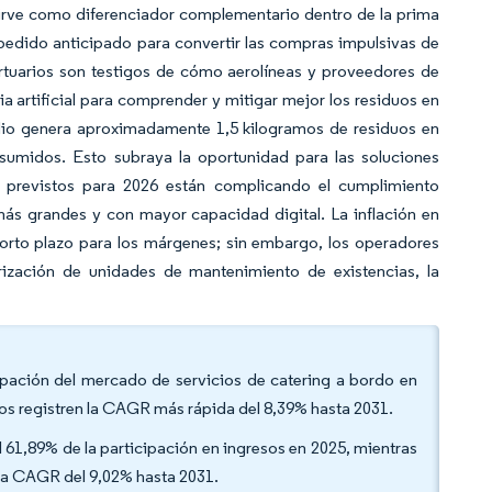
 sirve como diferenciador complementario dentro de la prima
de pedido anticipado para convertir las compras impulsivas de
ortuarios son testigos de cómo aerolíneas y proveedores de
a artificial para comprender y mitigar mejor los residuos en
dio genera aproximadamente 1,5 kilogramos de residuos en
sumidos. Esto subraya la oportunidad para las soluciones
d previstos para 2026 están complicando el cumplimiento
ás grandes y con mayor capacidad digital. La inflación en
corto plazo para los márgenes; sin embargo, los operadores
ización de unidades de mantenimiento de existencias, la
cipación del mercado de servicios de catering a bordo en
dos registren la CAGR más rápida del 8,39% hasta 2031.
l 61,89% de la participación en ingresos en 2025, mientras
una CAGR del 9,02% hasta 2031.