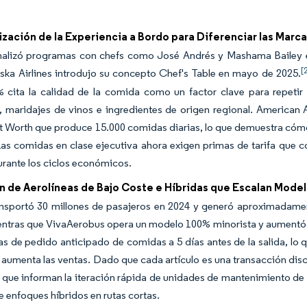
ación de la Experiencia a Bordo para Diferenciar las Marca
malizó programas con chefs como José Andrés y Mashama Bailey e
[
ska Airlines introdujo su concepto Chef's Table en mayo de 2025.
 cita la calidad de la comida como un factor clave para repetir la
, maridajes de vinos e ingredientes de origen regional. American 
t Worth que produce 15.000 comidas diarias, lo que demuestra cómo 
Las comidas en clase ejecutiva ahora exigen primas de tarifa que co
rante los ciclos económicos.
n de Aerolíneas de Bajo Coste e Híbridas que Escalan Model
ansportó 30 millones de pasajeros en 2024 y generó aproximadament
ntras que VivaAerobus opera un modelo 100% minorista y aumentó s
as de pedido anticipado de comidas a 5 días antes de la salida, lo
 aumenta las ventas. Dado que cada artículo es una transacción disc
 que informan la iteración rápida de unidades de mantenimiento de e
 enfoques híbridos en rutas cortas.