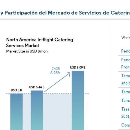
y Participación del Mercado de Servicios de Caterin
Visi
Perí
Perí
Pron
Tama
año 
Tama
Imagen © Mordor Intelligence. El uso requiere atribució
Tama
Tasa
2031
Conc