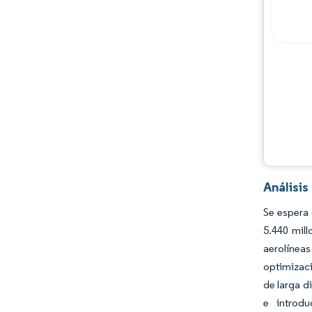
Jugadores principales
Oportunidades y perspectivas
Desarrollos de la industria
Análisi
Se espera 
5.440 mil
aerolínea
optimizaci
de larga d
e introd