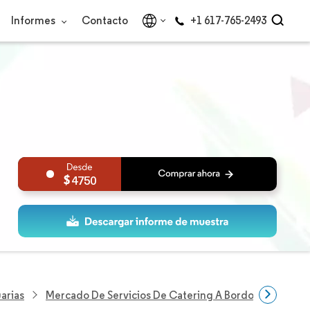
Informes
Contacto
+1 617-765-2493
4750
arias
Mercado De Servicios De Catering A Bordo En América