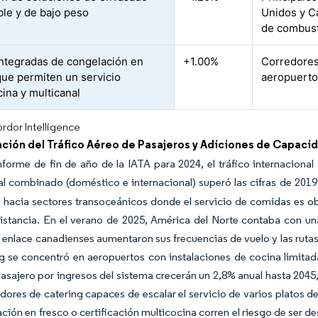
ble y de bajo peso
Unidos y C
de combust
ntegradas de congelación en
+1.00%
Corredores 
que permiten un servicio
aeropuerto
cina y multicanal
rdor Intelligence
ción del Tráfico Aéreo de Pasajeros y Adiciones de Capacid
nforme de fin de año de la IATA para 2024, el tráfico internacional
tal combinado (doméstico e internacional) superó las cifras de 2019
hacia sectores transoceánicos donde el servicio de comidas es obl
distancia. En el verano de 2025, América del Norte contaba con u
 enlace canadienses aumentaron sus frecuencias de vuelo y las ruta
g se concentró en aeropuertos con instalaciones de cocina limitad
pasajero por ingresos del sistema crecerán un 2,8% anual hasta 204
dores de catering capaces de escalar el servicio de varios platos
ción en fresco o certificación multicocina corren el riesgo de ser 