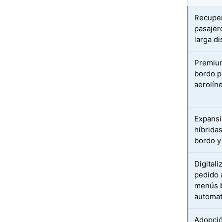
Recuper
pasajer
larga di
Premium
bordo p
aerolín
Expansi
híbrida
bordo y
Digital
pedido 
menús b
automat
Adopció