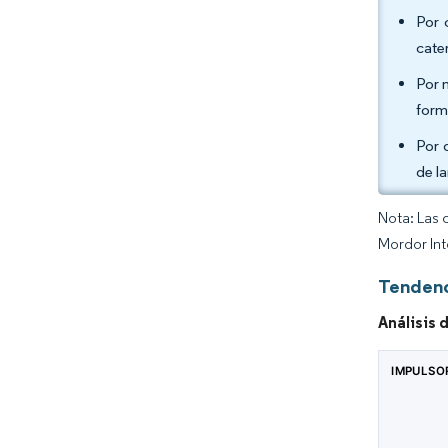
Por 
cate
Por 
form
Por 
de l
Nota: Las 
Mordor Int
Tendenc
Análisis 
IMPULSO