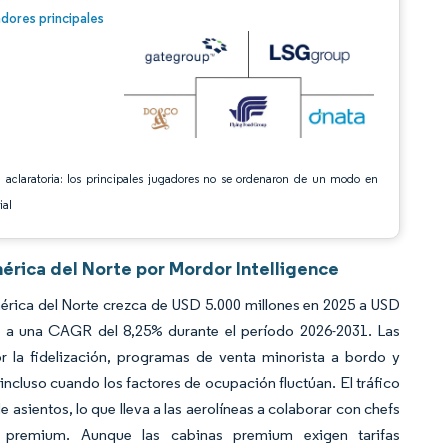
n © Mordor Intelligence. El uso requiere atribución según CC BY 4.0.
dores principales
 aclaratoria: los principales jugadores no se ordenaron de un modo en
ial
érica del Norte por Mordor Intelligence
érica del Norte crezca de USD 5.000 millones en 2025 a USD
1 a una CAGR del 8,25% durante el período 2026-2031. Las
r la fidelización, programas de venta minorista a bordo y
ncluso cuando los factores de ocupación fluctúan. El tráfico
 asientos, lo que lleva a las aerolíneas a colaborar con chefs
 premium. Aunque las cabinas premium exigen tarifas