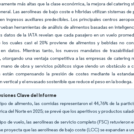
ivamente más altas que la clase económica, la mejora del catering
general. Las aerolíneas de bajo coste e híbridas utilizan sistemas 
en ingresos auxiliares predecibles. Los principales centros aerop
rueban herramientas de análisis de alimentos basadas en inteligenci
os datos de la IATA revelan que cada pasajero en un vuelo prome
e los cuales casi el 20% proviene de alimentos y bebidas no con
 en datos. Mientras tanto, los nuevos mandatos de trazabilida
, otorgando una ventaja competitiva a las empresas de catering m
, mano de obra y servicios públicos sigue siendo un obstáculo a 
s están compensando la presión de costes mediante la estandar
n vertical y el envasado sostenible que reduce el peso en la bodega.
siones Clave del Informe
tipo de alimento, las comidas representaron el 44,76% de la parti
ica del Norte en 2025; se prevé que los aperitivos y productos sala
tipo de vuelo, las aerolíneas de servicio completo (FSC) retuvieron e
se proyecta que las aerolíneas de bajo coste (LCC) se expandan a 