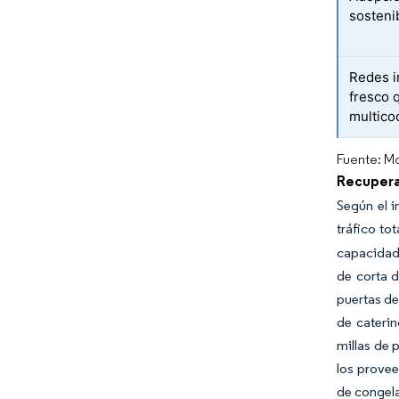
sosteni
Redes i
fresco 
multico
Fuente: Mo
Recupera
Según el i
tráfico to
capacidad 
de corta 
puertas de
de caterin
millas de 
los provee
de congela