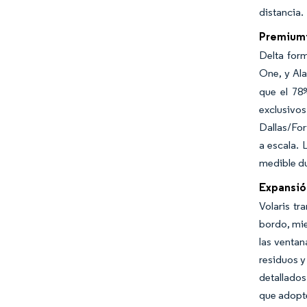
distancia.
Premiumiz
Delta for
One, y Ala
que el 78%
exclusivos
Dallas/For
a escala. 
medible du
Expansió
Volaris tr
bordo, mie
las ventan
residuos y
detallados
que adopte