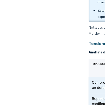
mien
Esta
expe
Nota: Las 
Mordor Int
Tendenc
Análisis 
IMPULSO
Compro
en defe
Reposic
conflic