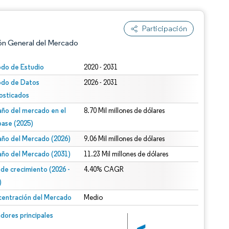
Participación
ón General del Mercado
odo de Estudio
2020 - 2031
odo de Datos
2026 - 2031
osticados
ño del mercado en el
8.70 Mil millones de dólares
base (2025)
ño del Mercado (2026)
9.06 Mil millones de dólares
n según CC BY 4.0.
ño del Mercado (2031)
11.23 Mil millones de dólares
 de crecimiento (2026 -
4.40% CAGR
)
entración del Mercado
Medio
n © Mordor Intelligence. El uso requiere atribución según CC BY 4.0.
dores principales