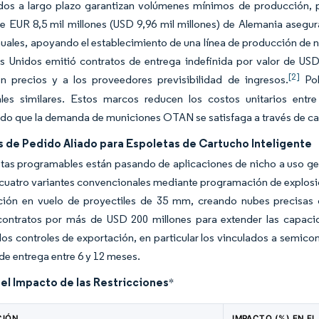
dos a largo plazo garantizan volúmenes mínimos de producción, p
e EUR 8,5 mil millones (USD 9,96 mil millones) de Alemania asegur
uales, apoyando el establecimiento de una línea de producción de nu
s Unidos emitió contratos de entrega indefinida por valor de US
[2]
en precios y a los proveedores previsibilidad de ingresos.
Pol
ales similares. Estos marcos reducen los costos unitarios en
do que la demanda de municiones OTAN se satisfaga a través de cad
 de Pedido Aliado para Espoletas de Cartucho Inteligente
etas programables están pasando de aplicaciones de nicho a uso g
cuatro variantes convencionales mediante programación de explosió
ión en vuelo de proyectiles de 35 mm, creando nubes precisas d
contratos por más de USD 200 millones para extender las capacida
os controles de exportación, en particular los vinculados a semico
 de entrega entre 6 y 12 meses.
del Impacto de las Restricciones
*
CIÓN
IMPACTO (%) EN EL