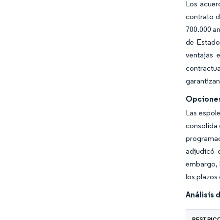
Los acuer
contrato d
700.000 an
de Estado
ventajas 
contractu
garantizan
Opciones
Las espol
consolida 
programac
adjudicó 
embargo, l
los plazos
Análisis 
RESTRIC