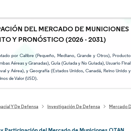
CIPACIÓN DEL MERCADO DE MUNICIONES
TO Y PRONÓSTICO (2026 - 2031)
tado por Calibre (Pequeño, Mediano, Grande y Otros), Producto
 Bombas Aéreas y Granadas), Guía (Guiada y No Guiada), Usuario Final
Naval y Aérea), y Geografía (Estados Unidos, Canadá, Reino Unido y
nos de Valor (USD).
acial Y De Defensa
Investigación De Defensa
Mercado 
y Participación del Mercado de Municiones OTAN