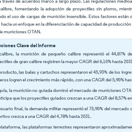
a través de acuerdos marco a largo plazo. Las regulaciones medio
alibre, fomentando la adopción de proyectiles sin plomo, mien
do el uso de cargas de munición insensible. Estos factores están
 hacia un enfoque en la diferenciación de capacidad de producción 
de municiones OTAN.
siones Clave del Informe
calibre, la munición de pequeño calibre representó el 44,87% 
ectiles de gran calibre registren la mayor CAGR del 6,10% hasta 203
producto, las balas y cartuchos representaron el 45,93% de los ingres
eros logren el crecimiento más rápido, con una CAGR del 5,90% has
guía, la munición no guiada dominó el mercado de municiones OTAN
nticipa que los proyectiles guiados crezcan a una CAGR del 8,57% en
usuario final, la demanda militar representó el 75,90% del mercado 
rtivo crezca a una CAGR del 4,78% hasta 2031.
plataforma, las plataformas terrestres representaron aproximadam