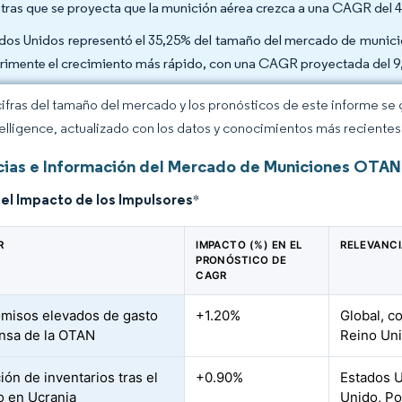
tras que se proyecta que la munición aérea crezca a una CAGR del 
dos Unidos representó el 35,25% del tamaño del mercado de municio
rimente el crecimiento más rápido, con una CAGR proyectada del 9,
cifras del tamaño del mercado y los pronósticos de este informe se
elligence, actualizado con los datos y conocimientos más recientes 
ias e Información del Mercado de Municiones OTAN
del Impacto de los Impulsores
*
R
IMPACTO (%) EN EL
RELEVANCI
PRONÓSTICO DE
CAGR
misos elevados de gasto
+1.20%
Global, c
nsa de la OTAN
Reino Un
ión de inventarios tras el
+0.90%
Estados U
to en Ucrania
Unido, Po