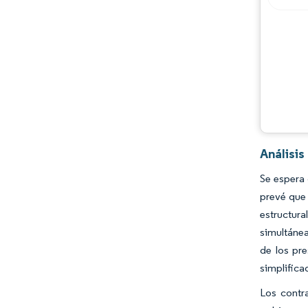
Oportunidades y perspectivas
Desarrollos de la industria
Análisi
Se espera
prevé que
estructur
simultánea
de los pre
simplifica
Los contr