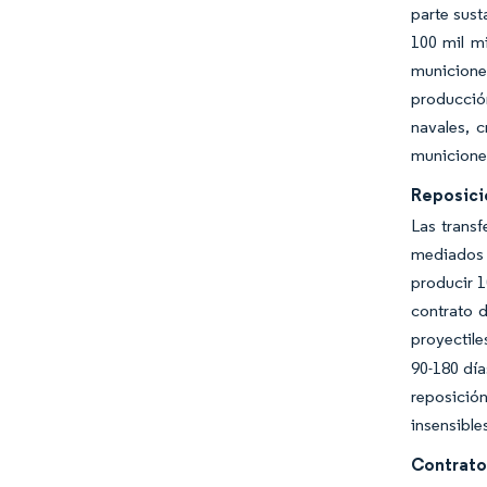
parte sust
100 mil m
municiones
producción
navales, 
municion
Reposició
Las transf
mediados 
producir 1
contrato d
proyectile
90-180 dí
reposición
insensible
Contrato