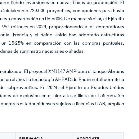
ermitiendo inversiones en nuevas líneas de producción. El
a inicialmente 220.000 proyectiles, con opciones para hasta
eva construcción en Unterlüß. De manera similar, el Ejército
D 961 millones en 2024, proporcionando a los compradores
onia, Francia y el Reino Unido han adoptado estructuras
tre un 15-25% en comparación con las compras puntuales,
enas de suministro nacionales o aliadas.
eneralizado. El proyectil XM1147 AMP para el tanque Abrams
n en el aire. La tecnología AHEAD de Rheinmetall permite la
e subproyectiles. En 2024, el Ejército de Estados Unidos
des de explosión en el aire a la artillería de 155 mm. Sin
nductores estadounidenses sujetos a licencias ITAR, amplían
RELEVANCIA
HORIZONTE