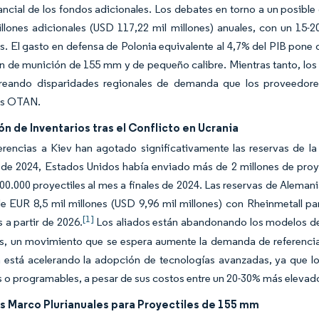
ancial de los fondos adicionales. Los debates en torno a un posibl
illones adicionales (USD 117,22 mil millones) anuales, con un 15
. El gasto en defensa de Polonia equivalente al 4,7% del PIB pone de
 de munición de 155 mm y de pequeño calibre. Mientras tanto, los 
creando disparidades regionales de demanda que los proveedores
es OTAN.
n de Inventarios tras el Conflicto en Ucrania
erencias a Kiev han agotado significativamente las reservas de la
de 2024, Estados Unidos había enviado más de 2 millones de proy
00.000 proyectiles al mes a finales de 2024. Las reservas de Alemani
e EUR 8,5 mil millones (USD 9,96 mil millones) con Rheinmetall pa
[1]
s a partir de 2026.
Los aliados están abandonando los modelos de 
as, un movimiento que se espera aumente la demanda de referenci
 está acelerando la adopción de tecnologías avanzadas, ya que los
s o programables, a pesar de sus costos entre un 20-30% más eleva
s Marco Plurianuales para Proyectiles de 155 mm