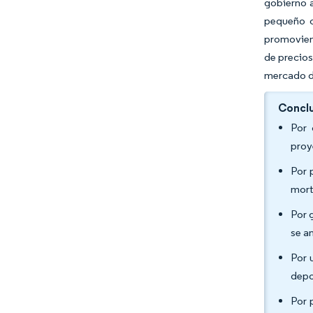
gobierno 
pequeño c
promovien
de precios
mercado 
Conclu
Por 
proy
Por 
mort
Por 
se a
Por 
depo
Por 