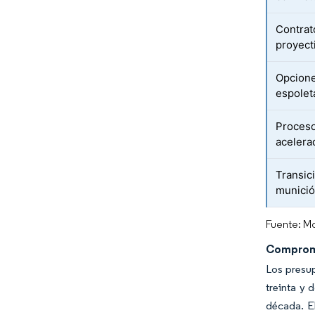
Contrat
proyect
Opcione
espolet
Proceso
acelera
Transic
munició
Fuente: Mo
Compromi
Los presup
treinta y 
década. El