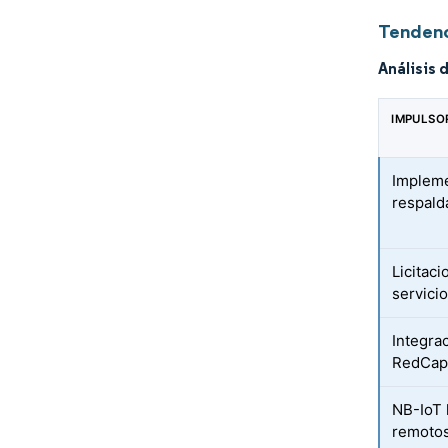
Tendenc
Análisis 
IMPULSO
Impleme
respald
Licitac
servici
Integra
RedCa
NB-IoT h
remoto