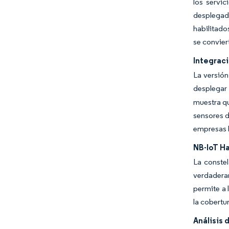
los servi
desplegad
habilitado
se convier
Integrac
La versió
desplegar
muestra qu
sensores d
empresas l
NB-IoT Ha
La constel
verdadera
permite a 
la cobertu
Análisis 