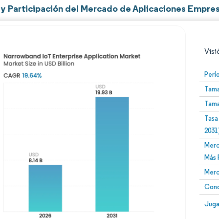
y Participación del Mercado de Aplicaciones Empres
Visi
Perí
Tama
Tama
Tasa
2031
Merc
Imagen © Mordor Intelligence. El uso requiere atribució
Más 
Merc
Conc
Image
Juga