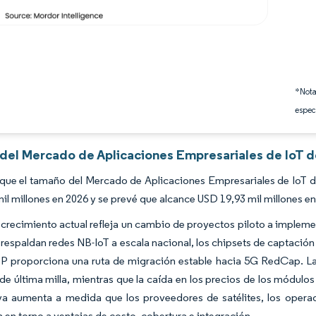
*Nota
espec
s del Mercado de Aplicaciones Empresariales de IoT 
que el tamaño del Mercado de Aplicaciones Empresariales de IoT d
il millones en 2026 y se prevé que alcance USD 19,93 mil millones 
 crecimiento actual refleja un cambio de proyectos piloto a impleme
respaldan redes NB-IoT a escala nacional, los chipsets de captación
P proporciona una ruta de migración estable hacia 5G RedCap. Las
de última milla, mientras que la caída en los precios de los módul
va aumenta a medida que los proveedores de satélites, los oper
 en torno a ventajas de costo, cobertura e integración.