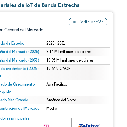
ariales de IoT de Banda Estrecha
Participación
ón General del Mercado
odo de Estudio
2020 - 2031
ño del Mercado (2026)
8.14 Mil millones de dólares
ño del Mercado (2031)
19.93 Mil millones de dólares
 de crecimiento (2026 -
19.64% CAGR
)
ado de Crecimiento
Asia Pacífico
n según CC BY 4.0.
Rápido
ado Más Grande
América del Norte
entración del Mercado
Medio
n © Mordor Intelligence. El uso requiere atribución según CC BY 4.0.
dores principales