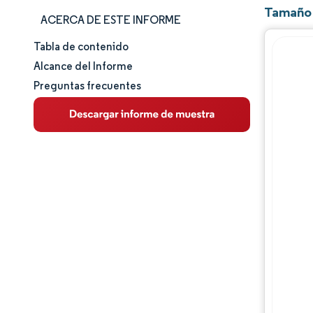
Tamaño 
ACERCA DE ESTE INFORME
Tabla de contenido
Tamaño y cuota de mercado
Alcance del Informe
Preguntas frecuentes
Análisis de mercado
Tendencias e ideas
Análisis de segmentos
Análisis geográfico
Panorama competitivo
Jugadores principales
Desarrollos de la industria