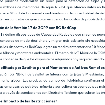
cios públicos modernizan sus redes para la detección de fugas y 
o millones de medidores de agua NB-IoT que ofrecen datos en tie
s para NB-IoT de Honeywell combinados con la conectividad de Veriz
ten en contratos de gran volumen cuando los costos de propiedad dur
ión de la Versión 17 de 3GPP con 5G RedCap
n 17 define dispositivos de Capacidad Reducida que sirven de pue
 sensores de modo dual ahora y migrar más adelante sin necesidad
e los dispositivos RedCap logran un rendimiento inferior a 10 Mbp
e fábrica y monitores ambientales. El marco de IoT Móvil de la GSM
a confianza de que los dispositivos adquiridos hoy seguirán siendo
bilitado por Satélite para el Monitoreo de Activos Remotos
ación 5G NB-IoT de Sateliot se integra con tarjetas SIM estándar, 
mente global. Las pruebas de campo de Telefónica confirman el r
las empresas de petróleo, minería y agricultura rastrear equipos má
ra a través de asociaciones con Deutsche Telekom que cubren las br
del Impacto de las Restricciones
*