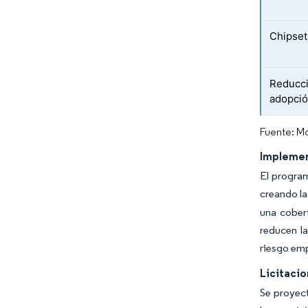
Chipset
Reducci
adopció
Fuente: Mo
Implemen
El program
creando la
una cober
reducen l
riesgo emp
Licitacio
Se proyect