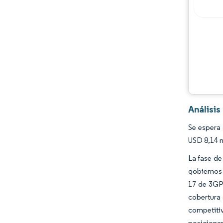
Análisi
Se espera 
USD 8,14 m
La fase de
gobiernos 
17 de 3GP
cobertura 
competiti
posicionan