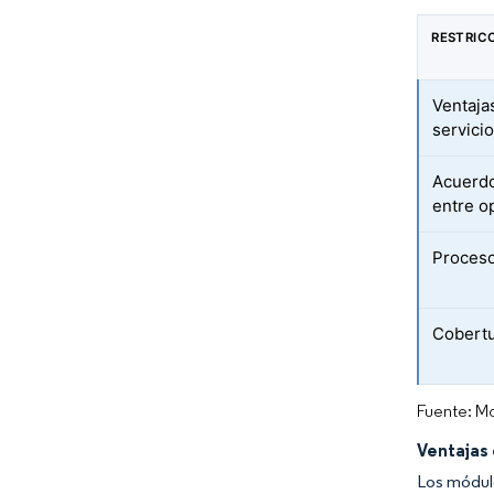
RESTRIC
Ventaja
servici
Acuerdo
entre o
Proceso
Cobertu
Fuente: Mo
Ventajas
Los módulo