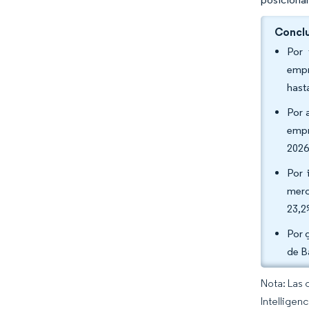
Conclu
Por 
empr
hast
Por 
empr
2026
Por 
merc
23,2
Por 
de B
Nota: Las 
Intelligen