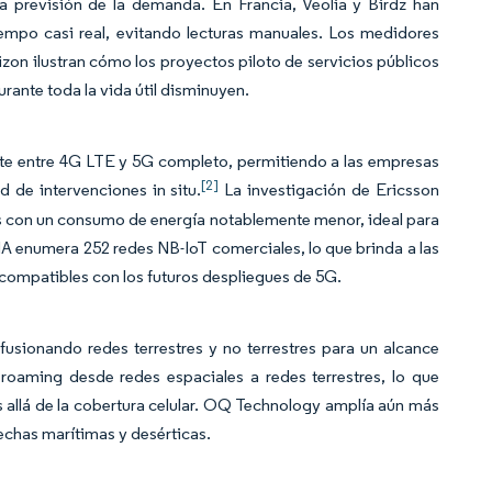
la previsión de la demanda. En Francia, Veolia y Birdz han
mpo casi real, evitando lecturas manuales. Los medidores
on ilustran cómo los proyectos piloto de servicios públicos
ante toda la vida útil disminuyen.
nte entre 4G LTE y 5G completo, permitiendo a las empresas
[2]
 de intervenciones in situ.
La investigación de Ericsson
s con un consumo de energía notablemente menor, ideal para
A enumera 252 redes NB-IoT comerciales, lo que brinda a las
 compatibles con los futuros despliegues de 5G.
fusionando redes terrestres y no terrestres para un alcance
oaming desde redes espaciales a redes terrestres, lo que
s allá de la cobertura celular. OQ Technology amplía aún más
echas marítimas y desérticas.