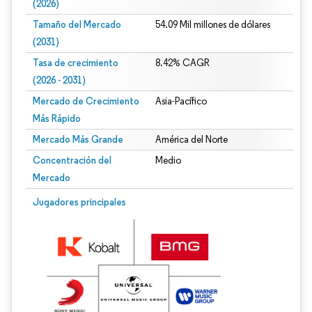
(2026)
Tamaño del Mercado
54.09 Mil millones de dólares
(2031)
Tasa de crecimiento
8.42% CAGR
(2026 - 2031)
Mercado de Crecimiento
Asia-Pacífico
Más Rápido
Mercado Más Grande
América del Norte
Concentración del
Medio
Mercado
Imagen © Mordor Intelligence. El uso requiere atribución según CC BY 4.0.
Jugadores principales