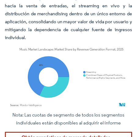
hacia la venta de entradas, el streaming en vivo y la
distribución de merchandising dentro de un único entorno de
aplicación, consolidando un mayor valor de vida por usuario y
mitigando la dependencia de cualquier fuente de ingresos
individual.
Nota: Las cuotas de segmento de todos los segmentos
Imagen © Mordor Intelligence. El uso requiere atribución según CC BY 4.0.
individuales están disponibles al adquirir el informe