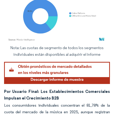
Nota: Las cuotas de segmento de todos los segmentos
Imagen © Mordor Intelligence. El uso requiere atribución según CC BY 4.0.
individuales están disponibles al adquirir el informe
Por Usuario Final: Los Establecimientos Comerciales
Impulsan el Crecimiento B2B
Los consumidores individuales concentran el 81,78% de la
cuota del mercado de la música en 2025, aunque registran