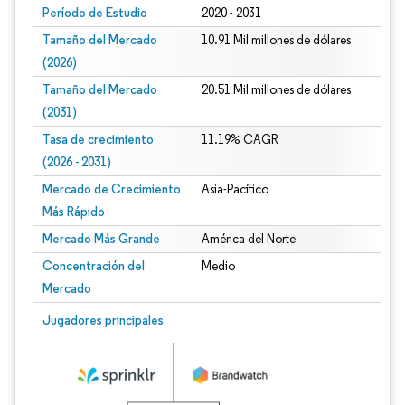
Período de Estudio
2020 - 2031
Tamaño del Mercado
10.91 Mil millones de dólares
(2026)
Tamaño del Mercado
20.51 Mil millones de dólares
(2031)
Tasa de crecimiento
11.19% CAGR
(2026 - 2031)
Mercado de Crecimiento
Asia-Pacífico
Más Rápido
Mercado Más Grande
América del Norte
Concentración del
Medio
Mercado
Imagen © Mordor Intelligence. El uso requiere atribución según CC BY 4.0.
Jugadores principales