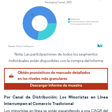
Nota: Las participaciones de todos los segmentos
Imagen © Mordor Intelligence. El uso requiere atribución según CC BY 4.0.
individuales están disponibles con la compra del informe
Por Canal de Distribución: Los Minoristas en Línea
Interrumpen el Comercio Tradicional
Los minoristas en línea se están expandiendo a una CAGR del