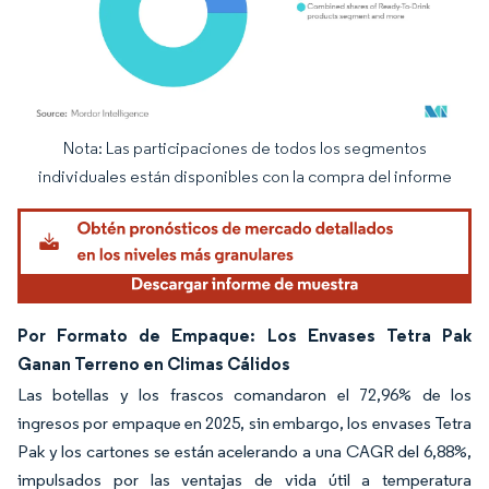
Nota: Las participaciones de todos los segmentos
Imagen © Mordor Intelligence. El uso requiere atribución según CC BY 4.0.
individuales están disponibles con la compra del informe
Por Formato de Empaque: Los Envases Tetra Pak
Ganan Terreno en Climas Cálidos
Las botellas y los frascos comandaron el 72,96% de los
ingresos por empaque en 2025, sin embargo, los envases Tetra
Pak y los cartones se están acelerando a una CAGR del 6,88%,
impulsados por las ventajas de vida útil a temperatura