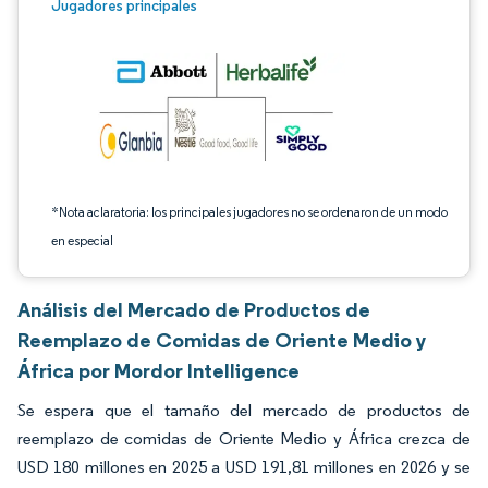
Imagen © Mordor Intelligence. El uso requiere atribución según CC BY 4.0.
Jugadores principales
*Nota aclaratoria: los principales jugadores no se ordenaron de un modo
en especial
Análisis del Mercado de Productos de
Reemplazo de Comidas de Oriente Medio y
África por Mordor Intelligence
Se espera que el tamaño del mercado de productos de
reemplazo de comidas de Oriente Medio y África crezca de
USD 180 millones en 2025 a USD 191,81 millones en 2026 y se