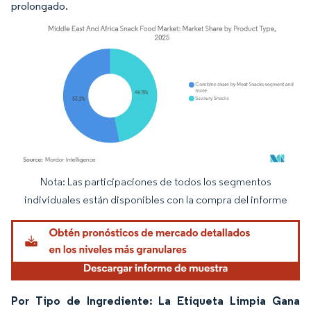
prolongado.
Nota: Las participaciones de todos los segmentos
Imagen © Mordor Intelligence. El uso requiere atribución según CC BY 4.0.
individuales están disponibles con la compra del informe
Por Tipo de Ingrediente: La Etiqueta Limpia Gana