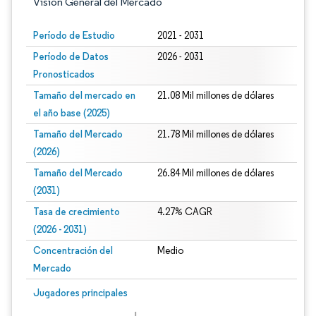
Visión General del Mercado
Período de Estudio
2021 - 2031
Período de Datos
2026 - 2031
Pronosticados
Tamaño del mercado en
21.08 Mil millones de dólares
el año base (2025)
Tamaño del Mercado
21.78 Mil millones de dólares
(2026)
Tamaño del Mercado
26.84 Mil millones de dólares
(2031)
Tasa de crecimiento
4.27% CAGR
(2026 - 2031)
Concentración del
Medio
Mercado
Imagen © Mordor Intelligence. El uso requiere atribución según CC BY 4.0.
Jugadores principales