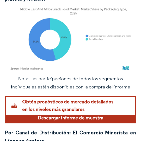
Nota: Las participaciones de todos los segmentos
Imagen © Mordor Intelligence. El uso requiere atribución según CC BY 4.0.
individuales están disponibles con la compra del informe
Por Canal de Distribución: El Comercio Minorista en
Línea se Acelera