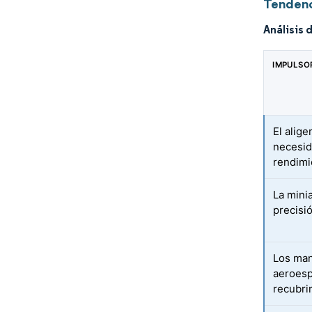
Tendenc
Análisis 
IMPULSO
El alig
necesid
rendimi
La mini
precisi
Los man
aeroesp
recubri