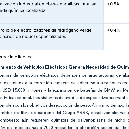
alización industrial de piezas metálicas impulsa
+0.5%
nda química localizada
rrollo de electrolizadores de hidrógeno verde
+0.4%
a baños de níquel especializados
rdor Intelligence
ramiento de Vehículos Eléctricos Genera Necesidad de Quí
formas de vehículos eléctricos dependen de arquitecturas de a
 resistentes a la corrosión capaces de adherirse a aleaciones rec
 USD 15.000 millones y la expansión de baterías de BMW en Méxic
ímica regional. Los sistemas de anodizado especializados mantiene
umplen con los objetivos de reducción de peso. Al mismo tiempo, l
ambios de fibra de carbono del Grupo ARRK, desplazan algunas pi
compuesto aún requieren químicas de galvanoplastia de nicho pa
ción de modelos hasta 2030 respaldan la absorción sostenida de 