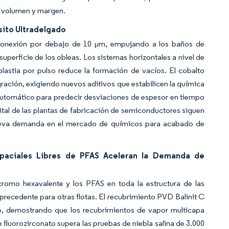
e volumen y margen.
sito Ultradelgado
rconexión por debajo de 10 µm, empujando a los baños de
uperficie de los obleas. Los sistemas horizontales a nivel de
oplastia por pulso reduce la formación de vacíos. El cobalto
gración, exigiendo nuevos aditivos que estabilicen la química
automático para predecir desviaciones de espesor en tiempo
ital de las plantas de fabricación de semiconductores siguen
 nueva demanda en el mercado de químicos para acabado de
spaciales Libres de PFAS Aceleran la Demanda de
 cromo hexavalente y los PFAS en toda la estructura de las
recedente para otras flotas. El recubrimiento PVD Balinit C
o, demostrando que los recubrimientos de vapor multicapa
 fluorozirconato supera las pruebas de niebla salina de 3.000