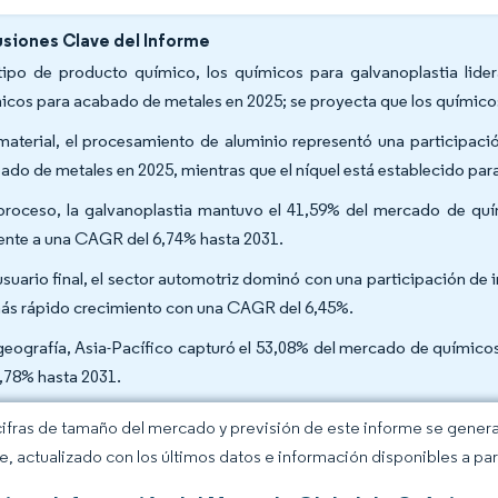
siones Clave del Informe
tipo de producto químico, los químicos para galvanoplastia lide
icos para acabado de metales en 2025; se proyecta que los químico
material, el procesamiento de aluminio representó una participac
ado de metales en 2025, mientras que el níquel está establecido par
proceso, la galvanoplastia mantuvo el 41,59% del mercado de qu
nte a una CAGR del 6,74% hasta 2031.
usuario final, el sector automotriz dominó con una participación de 
ás rápido crecimiento con una CAGR del 6,45%.
geografía, Asia-Pacífico capturó el 53,08% del mercado de químic
6,78% hasta 2031.
cifras de tamaño del mercado y previsión de este informe se gener
ce, actualizado con los últimos datos e información disponibles a par