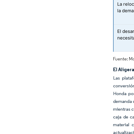
La reloc
la dema
El desa
necesit
Fuente: Mo
El Alige
Las plata
conversión
Honda por
demanda qu
mientras c
caja de c
material 
actualiza