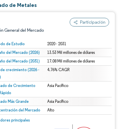
ado de Metales
Participación
ón General del Mercado
odo de Estudio
2020 - 2031
ño del Mercado (2026)
13.53 Mil millones de dólares
ño del Mercado (2031)
17.08 Mil millones de dólares
 de crecimiento (2026 -
4.76% CAGR
)
ado de Crecimiento
Asia Pacífico
n según CC BY 4.0.
Rápido
ado Más Grande
Asia Pacífico
entración del Mercado
Alto
n © Mordor Intelligence. El uso requiere atribución según CC BY 4.0.
dores principales