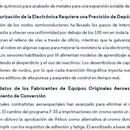
e químicos para acabado de metales para una expansión estable d
urización de la Electrónica Requiere una Precisión de Depó
ión de los nodos semiconductores ha llevado los pasos de inte
stia a ofrecer una uniformidad por debajo de los 100 nm en toda la s
ran el relleno de vías a través de silicio, mientras que la galvan
al cobre en algunas capas para mejorar la resistencia a la electromi
Los sensores habilitados por IA alimentan modelos de aprendizaje 
ciendo el desperdicio y el uso de reactivos. Los desembolsos de cap
ciones de nodos, por lo que cada transición litográfica inyecta
ra aditivos de alta pureza y paquetes de control en tiempo real.
atos de los Fabricantes de Equipos Originales Aeroe
iento de Conversión
ipales contratistas aeroespaciales han avanzado para eliminar el
 El cambio del programa F-35 a imprimaciones sin cromo sentó un p
on obtuvo la aprobación de Airbus como alternativa al cromo dur
plir con los requisitos de adhesión y fatiga. El anodizado a base de