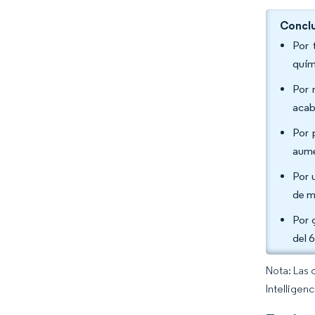
Conclu
Por 
quím
Por 
acab
Por 
aume
Por 
de m
Por 
del 
Nota: Las 
Intelligen