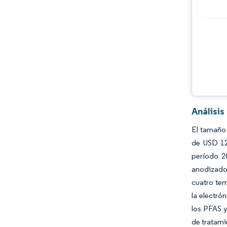
Jugadores principales
Oportunidades y perspectivas
Desarrollos de la industria
Análisi
El tamaño 
de USD 12
período 2
anodizado 
cuatro tem
la electró
los PFAS y
de tratami