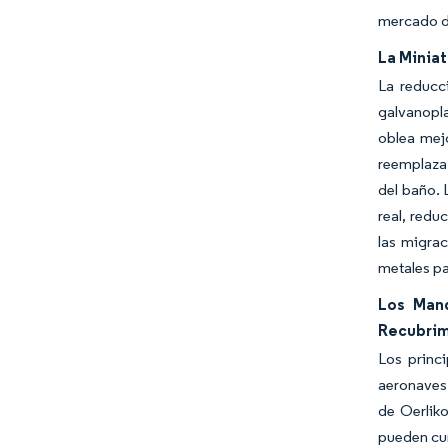
mercado d
La Miniat
La reducc
galvanopla
oblea mejo
reemplaza 
del baño. 
real, redu
las migra
metales pa
Los Mand
Recubrim
Los princ
aeronaves.
de Oerlik
pueden cum