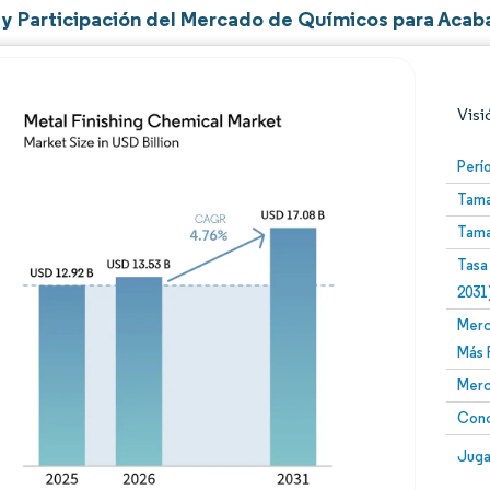
y Participación del Mercado de Químicos para Acab
Visi
Perí
Tama
Tama
Tasa
2031
Merc
Imagen © Mordor Intelligence. El uso requiere atribució
Más 
Merc
Conc
Image
Juga