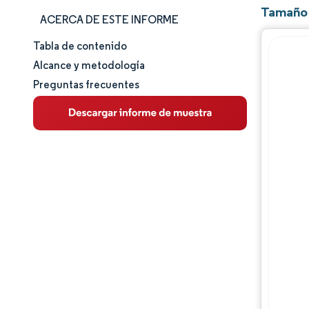
Tamaño 
ACERCA DE ESTE INFORME
Tabla de contenido
Tamaño y cuota de mercado
Alcance y metodología
Preguntas frecuentes
Análisis de mercado
Tendencias e ideas
Análisis de segmentos
Análisis geográfico
Panorama regulatorio
Análisis de la cadena de valor
Panorama competitivo