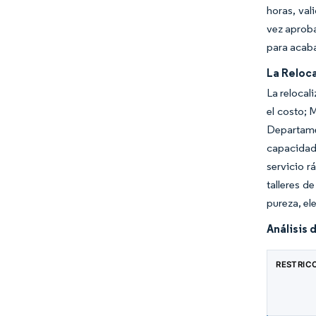
horas, val
vez aproba
para acab
La Reloca
La relocal
el costo; 
Departame
capacidad
servicio r
talleres d
pureza, el
Análisis 
RESTRIC