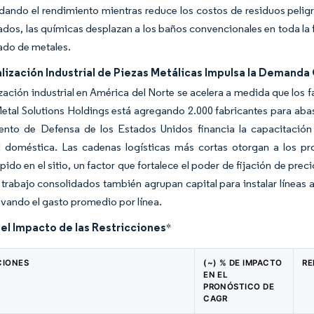
idando el rendimiento mientras reduce los costos de residuos pelig
dos, las químicas desplazan a los baños convencionales en toda la
ado de metales.
lización Industrial de Piezas Metálicas Impulsa la Demand
ización industrial en América del Norte se acelera a medida que los fa
Metal Solutions Holdings está agregando 2.000 fabricantes para aba
nto de Defensa de los Estados Unidos financia la capacitación 
 doméstica. Las cadenas logísticas más cortas otorgan a los pr
ápido en el sitio, un factor que fortalece el poder de fijación de p
e trabajo consolidados también agrupan capital para instalar líneas
evando el gasto promedio por línea.
del Impacto de las Restricciones
*
CIONES
(~) % DE IMPACTO
RE
EN EL
PRONÓSTICO DE
CAGR