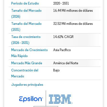
Período de Estudio
2020 - 2031
Tamaño del Mercado
16.44 Mil millones de dólares
(2026)
Tamaño del Mercado
32.52 Mil millones de dólares
(2031)
Tasa de crecimiento
14.62% CAGR
(2026 - 2031)
Mercado de Crecimiento
Asia Pacífico
Más Rápido
Mercado Más Grande
América del Norte
Concentración del
Bajo
Mercado
Imagen © Mordor Intelligence. El uso requiere atribución según CC BY 4.0.
Jugadores principales