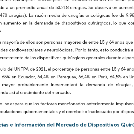
de a un promedio anual de 50.218 cirugías. Se observó un aument
.470 cirugías). La razón media de cirugías oncológicas fue de 9,
n aumento en la demanda de dispositivos quirúrgicos, lo que con
o.
 mayoría de ellos son personas mayores de entre 15 y 64 años que
es cardiovasculares y neurológicas. Por lo tanto, esto conducirá a
 crecimiento de los dispositivos quirúrgicos generales durante el pe
culo del UNFPA de 2021, el porcentaje de personas entre 15 y 64 año
 65% en Ecuador, 64,4% en Paraguay, 66,4% en Perú, 64,5% en Uru
n mayor probablemente incrementará la demanda de cirugías
ndo así al crecimiento del mercado.
to, se espera que los factores mencionados anteriormente impulsen
regulaciones gubernamentales y el reembolso inadecuado por disposi
ias e Información del Mercado de Dispositivos Quir