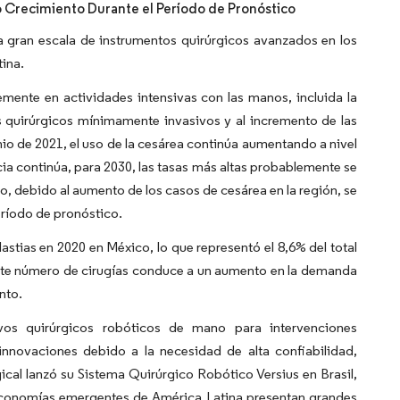
o Crecimiento Durante el Período de Pronóstico
 gran escala de instrumentos quirúrgicos avanzados en los
ina.
emente en actividades intensivas con las manos, incluida la
 quirúrgicos mínimamente invasivos y al incremento de las
nio de 2021, el uso de la cesárea continúa aumentando a nivel
ia continúa, para 2030, las tasas más altas probablemente se
to, debido al aumento de los casos de cesárea en la región, se
eríodo de pronóstico.
stias en 2020 en México, lo que representó el 8,6% del total
iente número de cirugías conduce a un aumento en la demanda
nto.
ivos quirúrgicos robóticos de mano para intervenciones
innovaciones debido a la necesidad de alta confiabilidad,
cal lanzó su Sistema Quirúrgico Robótico Versius en Brasil,
economías emergentes de América Latina presentan grandes