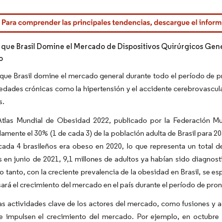
rdor Intelligence. El uso requiere atribución según CC BY 4.0.
 que Brasil Domine el Mercado de Dispositivos Quirúrgicos Gene
o
que Brasil domine el mercado general durante todo el período de p
dades crónicas como la hipertensión y el accidente cerebrovascula
s.
Atlas Mundial de Obesidad 2022, publicado por la Federación Mu
mente el 30% (1 de cada 3) de la población adulta de Brasil para 2
cada 4 brasileños era obeso en 2020, lo que representa un total
 en junio de 2021, 9,1 millones de adultos ya habían sido diagno
lo tanto, con la creciente prevalencia de la obesidad en Brasil, se 
ará el crecimiento del mercado en el país durante el período de pron
s actividades clave de los actores del mercado, como fusiones y a
e impulsen el crecimiento del mercado. Por ejemplo, en octubre 