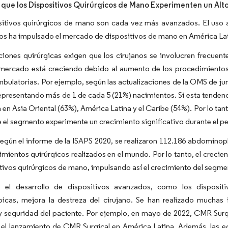
 que los Dispositivos Quirúrgicos de Mano Experimenten un Alt
sitivos quirúrgicos de mano son cada vez más avanzados. El uso a
os ha impulsado el mercado de dispositivos de mano en América Lat
iones quirúrgicas exigen que los cirujanos se involucren frecuent
l mercado está creciendo debido al aumento de los procedimientos
mbulatorias. Por ejemplo, según las actualizaciones de la OMS de ju
epresentando más de 1 de cada 5 (21%) nacimientos. Si esta tendenc
n en Asia Oriental (63%), América Latina y el Caribe (54%). Por lo tan
 el segmento experimente un crecimiento significativo durante el p
gún el informe de la ISAPS 2020, se realizaron 112.186 abdominopla
mientos quirúrgicos realizados en el mundo. Por lo tanto, el crec
tivos quirúrgicos de mano, impulsando así el crecimiento del segme
 el desarrollo de dispositivos avanzados, como los disposit
picas, mejora la destreza del cirujano. Se han realizado muchas 
y seguridad del paciente. Por ejemplo, en mayo de 2022, CMR Surgi
el lanzamiento de CMR Surgical en América Latina. Además, las 