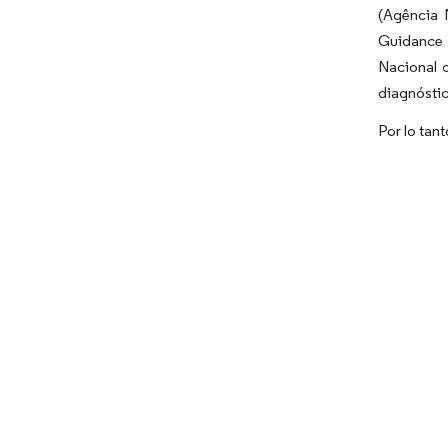
(Agência 
Guidance 
Nacional 
diagnósti
Por lo tan