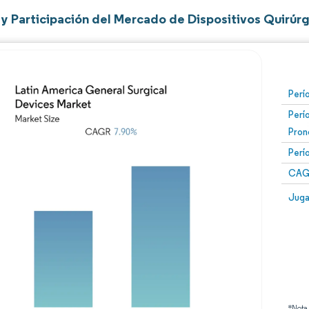
y Participación del Mercado de Dispositivos Quirúr
Perí
Perí
Pron
Perí
CAG
Juga
*Nota