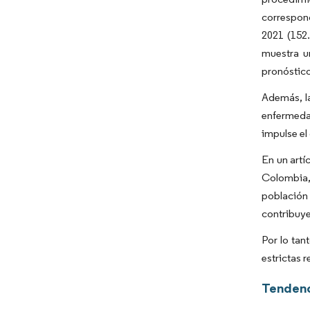
correspon
2021 (152
muestra u
pronóstic
Además, la
enfermedad
impulse el
En un artí
Colombia,
població
contribuye
Por lo tan
estrictas 
Tendenc