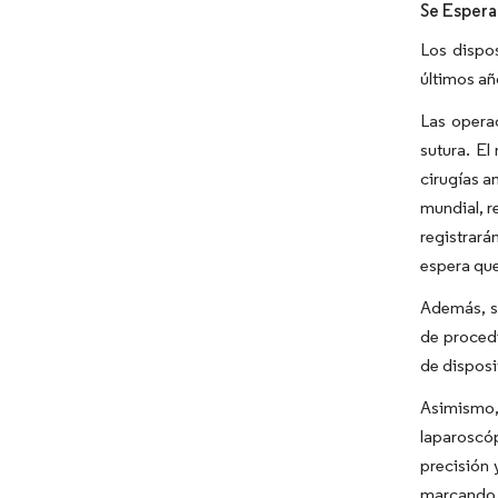
Se Espera
Los dispo
últimos añ
Las operac
sutura. E
cirugías a
mundial, r
registrará
espera que
Además, se
de procedi
de disposi
Asimismo,
laparoscó
precisión 
marcando 