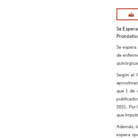
Imagen © Mo
Se Espera
Pronóstic
Se espera 
de enferme
quirúrgica
Según el 
aproximada
que 1 de 
publicados
2021. Por 
que impuls
Además, la
espera qu