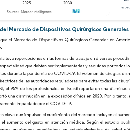
espec
Imagen © Mordor Intelligence. El uso requiere atribución según CC BY 4.0.
s del Mercado de Dispositivos Quirúrgicos Generales 
 que el Mercado de Dispositivos Quirúrgicos Generales en Améric
o.
a tuvo repercusiones en las formas de trabajo en diversos procedimi
especialidad que debían ser implementadas y seguidas por todos los
tes durante la pandemia de COVID-19. El volumen de cirugías dism
directrices de las autoridades reguladoras para evitar todas las cir
I, el 95% de los profesionales en Brasil reportaron una disminuci
rtó una disminución en la exposición clínica en 2020. Por lo tanto,
tivamente impactado por el COVID-19.
es clave que impulsan el crecimiento del mercado incluyen el aume
 el aumento del gasto en atención médica. Según el estudio publi
entos quirúrgicos oncológicos en establecimientos de salud púb