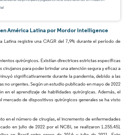
ial
en América Latina por Mordor Intelligence
a Latina registre una CAGR del 7,9% durante el período de
entos quirúrgicos. Existían directrices estrictas específicas
 cirujanos para poder brindar una atención segura y eficaz a
inuyó significativamente durante la pandemia, debido a las
ugías no urgentes. Según un estudio publicado en mayo de 2022
ón en el aprendizaje de habilidades quirúrgicas. Además, el
 el mercado de dispositivos quirúrgicos generales se ha visto
nto en el número de cirugías, el incremento de enfermedades
cado en julio de 2022 por el NCBI, se realizaron 1.255.451
lica en Brasil entre enero de 2016 y julio de 2021. Esto