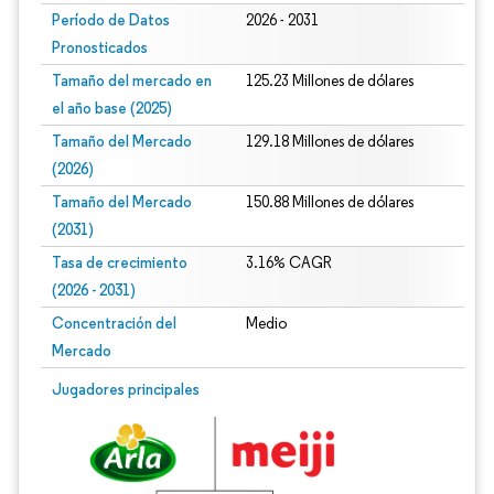
Período de Datos
2026 - 2031
Pronosticados
Tamaño del mercado en
125.23 Millones de dólares
el año base (2025)
Tamaño del Mercado
129.18 Millones de dólares
(2026)
Tamaño del Mercado
150.88 Millones de dólares
(2031)
Tasa de crecimiento
3.16% CAGR
(2026 - 2031)
Concentración del
Medio
Mercado
Imagen © Mordor Intelligence. El uso requiere atribución según CC BY 4.0.
Jugadores principales