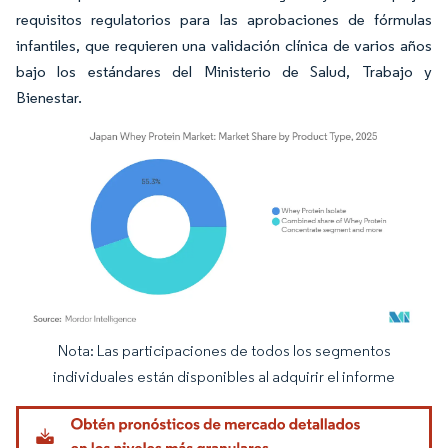
requisitos regulatorios para las aprobaciones de fórmulas
infantiles, que requieren una validación clínica de varios años
bajo los estándares del Ministerio de Salud, Trabajo y
Bienestar.
Nota: Las participaciones de todos los segmentos
Imagen © Mordor Intelligence. El uso requiere atribución según CC BY 4.0.
individuales están disponibles al adquirir el informe