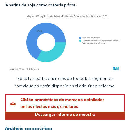
la harina de soja como materia prima.
Nota: Las participaciones de todos los segmentos
Imagen © Mordor Intelligence. El uso requiere atribución según CC BY 4.0.
individuales están disponibles al adquirir el informe
Análisis geográfico