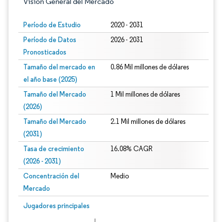
Visión General del Mercado
Período de Estudio
2020 - 2031
Período de Datos
2026 - 2031
Pronosticados
Tamaño del mercado en
0.86 Mil millones de dólares
el año base (2025)
Tamaño del Mercado
1 Mil millones de dólares
(2026)
Tamaño del Mercado
2.1 Mil millones de dólares
(2031)
Tasa de crecimiento
16.08% CAGR
(2026 - 2031)
Concentración del
Medio
Mercado
Imagen © Mordor Intelligence. El uso requiere atribución según CC BY 4.0.
Jugadores principales