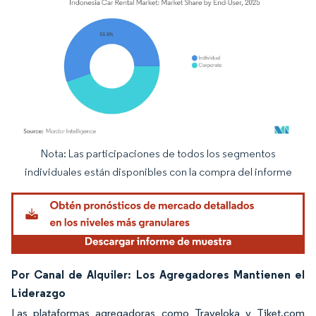
Nota: Las participaciones de todos los segmentos
Imagen © Mordor Intelligence. El uso requiere atribución según CC BY 4.0.
individuales están disponibles con la compra del informe
Por Canal de Alquiler: Los Agregadores Mantienen el
Liderazgo
Las plataformas agregadoras como Traveloka y Tiket.com