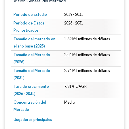
Visión General del Mercado
Período de Estudio
2019 - 2031
Período de Datos
2026 - 2031
Pronosticados
Tamaño del mercado en
1.89 Mil millones de dólares
el año base (2025)
Tamaño del Mercado
2.04 Mil millones de dólares
(2026)
Tamaño del Mercado
2.74 Mil millones de dólares
(2031)
Tasa de crecimiento
7.81% CAGR
(2026 - 2031)
Concentración del
Medio
Mercado
Imagen © Mordor Intelligence. El uso requiere atribución según CC BY 4.0.
Jugadores principales