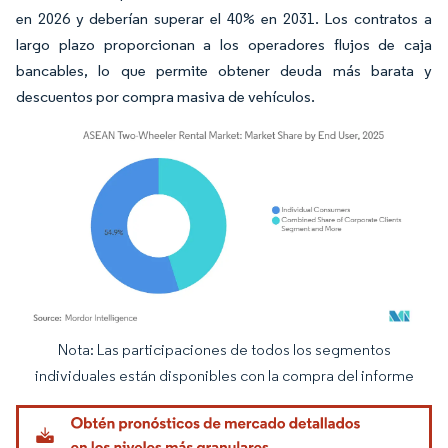
en 2026 y deberían superar el 40% en 2031. Los contratos a
largo plazo proporcionan a los operadores flujos de caja
bancables, lo que permite obtener deuda más barata y
descuentos por compra masiva de vehículos.
Nota: Las participaciones de todos los segmentos
Imagen © Mordor Intelligence. El uso requiere atribución según CC BY 4.0.
individuales están disponibles con la compra del informe