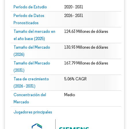
Período de Estudio
2020 - 2031
Período de Datos
2026 - 2031
Pronosticados
Tamaño del mercado en
124.63 Millones de dólares
el año base (2025)
Tamaño del Mercado
130.93 Millones de dólares
(2026)
Tamaño del Mercado
167.79 Millones de dólares
(2031)
Tasa de crecimiento
5.06% CAGR
(2026 - 2031)
Concentración del
Medio
Mercado
Imagen © Mordor Intelligence. El uso requiere atribución según CC BY 4.0.
Jugadores principales