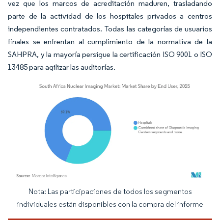
vez que los marcos de acreditación maduren, trasladando
parte de la actividad de los hospitales privados a centros
independientes contratados. Todas las categorías de usuarios
finales se enfrentan al cumplimiento de la normativa de la
SAHPRA, y la mayoría persigue la certificación ISO 9001 o ISO
13485 para agilizar las auditorías.
Nota: Las participaciones de todos los segmentos
Imagen © Mordor Intelligence. El uso requiere atribución según CC BY 4.0.
individuales están disponibles con la compra del informe