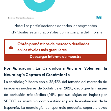
Nota: Las participaciones de todos los segmentos
Imagen © Mordor Intelligence. El uso requiere atribución según CC BY 4.0.
individuales están disponibles con la compra del informe
Por Aplicación: La Cardiología Ancla el Volumen, la
Neurología Captura el Crecimiento
La cardiología lideró con el 38,42% del tamaño del mercado de
imágenes nucleares de Sudáfrica en 2025, dado que la imagen
de perfusión miocárdica (MPI, por sus siglas en inglés) por
SPECT se mantuvo como estándar para la evaluación de la
isquemia. La neurología, aunque más pequeña, supera a otros