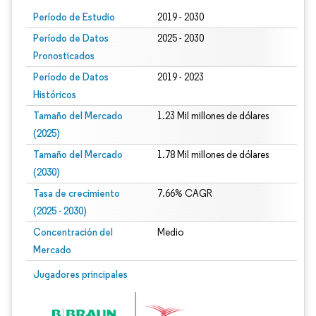
Período de Estudio
2019 - 2030
Período de Datos
2025 - 2030
Pronosticados
Período de Datos
2019 - 2023
Históricos
Tamaño del Mercado
1.23 Mil millones de dólares
(2025)
Tamaño del Mercado
1.78 Mil millones de dólares
(2030)
Tasa de crecimiento
7.66% CAGR
(2025 - 2030)
Concentración del
Medio
Mercado
Imagen © Mordor Intelligence. El uso requiere atribución según CC BY 4.0.
Jugadores principales