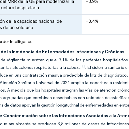
del MRR de la UE para modernizar la
+0.9%
ructura hospitalaria
ón de la capacidad nacional de
+0.4%
os de un solo uso
rdor Intelligence
de la Incidencia de Enfermedades Infecciosas y Crónicas
de vigilancia muestran que el 7,1% de los pacientes hospitalarios
[1]
 con las afecciones respiratorias a la cabeza
. El sistema sanitario 
duce en una contratación masiva predecible de kits de diagnóstico, 
Atención Sanitaria Universal de 2024 amplió la cobertura a resident
ios. A medida que los hospitales integran las vías de atención cróni
es agrupadas que combinan desechables con unidades de esterilizac
sis de datos apoyan la gestión longitudinal de enfermedades en ento
 Concienciación sobre las Infecciones Asociadas a la Atenc
 que anualmente se producen 3,5 millones de casos de infecciones