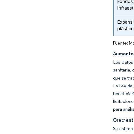
Fondos 
infraest
Expansi
plástic
Fuente: Mo
Aumento 
Los datos 
sanitaria,
que se tra
La Ley de 
beneficiar
licitacion
para análi
Creciente
Se estima