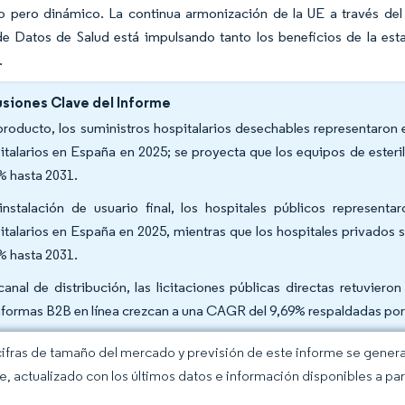
do pero dinámico. La continua armonización de la UE a través d
e Datos de Salud está impulsando tanto los beneficios de la est
.
siones Clave del Informe
producto, los suministros hospitalarios desechables representaron 
italarios en España en 2025; se proyecta que los equipos de esteri
% hasta 2031.
instalación de usuario final, los hospitales públicos represen
italarios en España en 2025, mientras que los hospitales privado
% hasta 2031.
canal de distribución, las licitaciones públicas directas retuvier
aformas B2B en línea crezcan a una CAGR del 9,69% respaldadas por la
cifras de tamaño del mercado y previsión de este informe se gener
ce, actualizado con los últimos datos e información disponibles a par