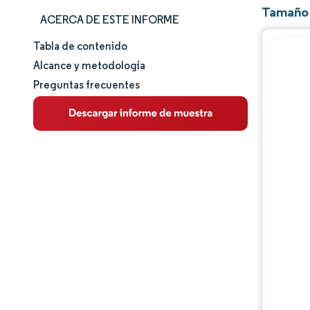
Tamaño 
ACERCA DE ESTE INFORME
Tabla de contenido
Tamaño y cuota de mercado
Alcance y metodología
Preguntas frecuentes
Análisis de mercado
Tendencias e ideas
Análisis de segmentos
Análisis geográfico
Panorama regulatorio
Panorama competitivo
Jugadores principales