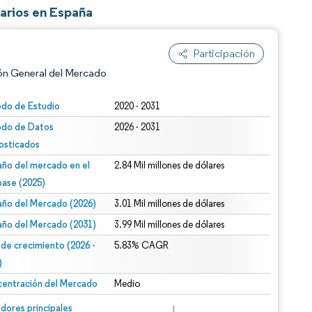
arios en España
Participación
ón General del Mercado
odo de Estudio
2020 - 2031
odo de Datos
2026 - 2031
osticados
ño del mercado en el
2.84 Mil millones de dólares
base (2025)
ño del Mercado (2026)
3.01 Mil millones de dólares
n según CC BY 4.0.
ño del Mercado (2031)
3.99 Mil millones de dólares
 de crecimiento (2026 -
5.83% CAGR
)
entración del Mercado
Medio
n © Mordor Intelligence. El uso requiere atribución según CC BY 4.0.
dores principales