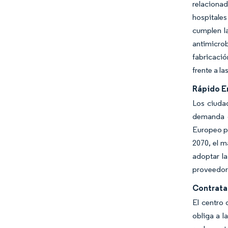
relacionad
hospitale
cumplen l
antimicro
fabricació
frente a l
Rápido E
Los ciuda
demanda c
Europeo pr
2070, el m
adoptar la
proveedore
Contrata
El centro 
obliga a l