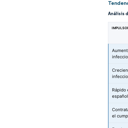
Tendenc
Análisis 
IMPULSO
Aumento
infecci
Crecien
infeccio
Rápido 
españo
Contrat
el cump