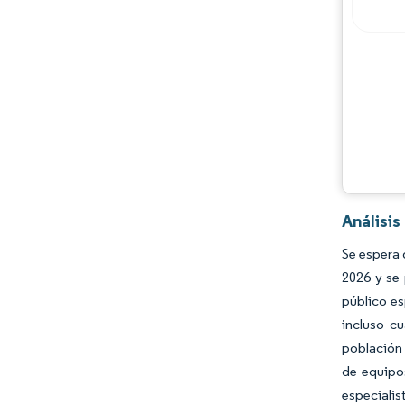
Oportunidades y perspectivas
Desarrollos de la industria
Análisis
Se espera 
2026 y se
público es
incluso c
población 
de equipos
especiali