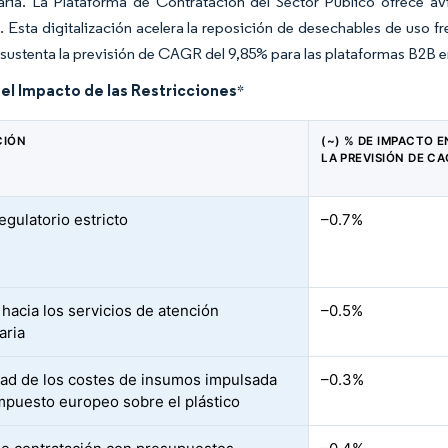
ria. La Plataforma de Contratación del Sector Público ofrece avi
. Esta digitalización acelera la reposición de desechables de uso f
 sustenta la previsión de CAGR del 9,85% para las plataformas B2B en
del Impacto de las Restricciones
*
CIÓN
(~) % DE IMPACTO E
LA PREVISIÓN DE C
egulatorio estricto
–0.7%
hacia los servicios de atención
–0.5%
aria
idad de los costes de insumos impulsada
–0.3%
impuesto europeo sobre el plástico