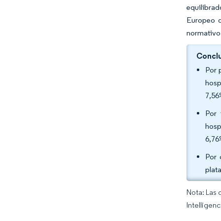
equilibra
Europeo d
normativo
Conclu
Por 
hosp
7,56
Por 
hosp
6,76
Por 
plat
Nota: Las 
Intelligen