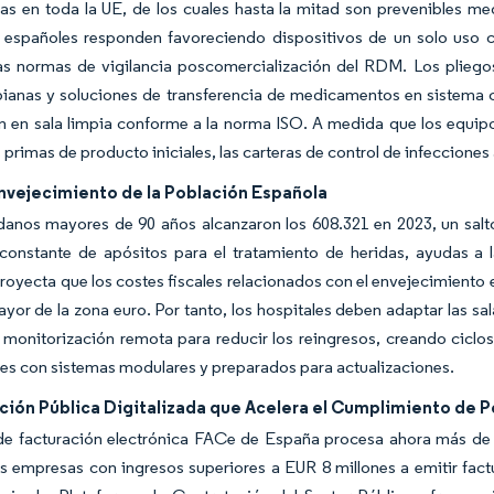
as en toda la UE, de los cuales hasta la mitad son prevenibles me
s españoles responden favoreciendo dispositivos de un solo uso 
as normas de vigilancia poscomercialización del RDM. Los pliegos
bianas y soluciones de transferencia de medicamentos en sistema 
n en sala limpia conforme a la norma ISO. A medida que los equipos
as primas de producto iniciales, las carteras de control de infeccion
nvejecimiento de la Población Española
danos mayores de 90 años alcanzaron los 608.321 en 2023, un salt
onstante de apósitos para el tratamiento de heridas, ayudas a l
oyecta que los costes fiscales relacionados con el envejecimiento
ayor de la zona euro. Por tanto, los hospitales deben adaptar las sala
 monitorización remota para reducir los reingresos, creando ciclos
s con sistemas modulares y preparados para actualizaciones.
ción Pública Digitalizada que Acelera el Cumplimiento de 
de facturación electrónica FACe de España procesa ahora más de 1
as empresas con ingresos superiores a EUR 8 millones a emitir fact