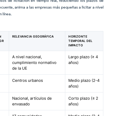
sos de licitación en tiempo real, reduciendo los plazos de
recuente, anima a las empresas más pequeñas a licitar a nivel
 línea.
N
RELEVANCIA GEOGRÁFICA
HORIZONTE
AGR
TEMPORAL DEL
IMPACTO
A nivel nacional,
Largo plazo (≥ 4
cumplimiento normativo
años)
de la UE
Centros urbanos
Medio plazo (2-4
años)
Nacional, artículos de
Corto plazo (≤ 2
envasado
años)