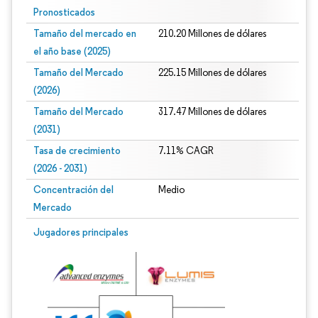
Pronosticados
Tamaño del mercado en
210.20 Millones de dólares
el año base (2025)
Tamaño del Mercado
225.15 Millones de dólares
(2026)
Tamaño del Mercado
317.47 Millones de dólares
(2031)
Tasa de crecimiento
7.11% CAGR
(2026 - 2031)
Concentración del
Medio
Mercado
Imagen © Mordor Intelligence. El uso requiere atribución según CC BY 4.0.
Jugadores principales