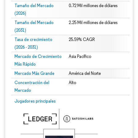
Tamaño del Mercado
0.72 Mil millones de dólares
(2026)
Tamaño del Mercado
2.25 Mil millones de dólares
(2031)
Tasa de crecimiento
25.59% CAGR
(2026 - 2031)
Mercado de Crecimiento
Asia Pacífico
Más Rápido
Mercado Más Grande
América del Norte
Concentración del
Alto
Mercado
Imagen © Mordor Intelligence. El uso requiere atribución según CC BY 4.0.
Jugadores principales