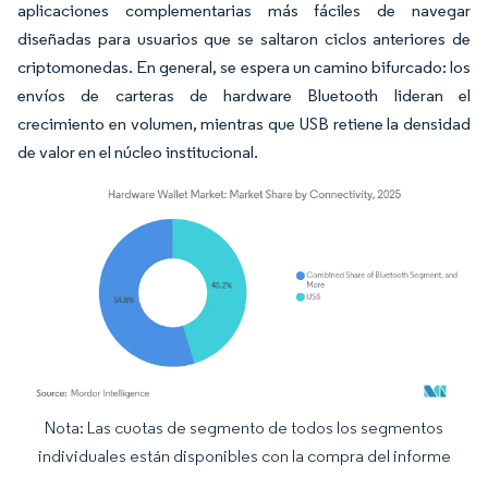
aplicaciones complementarias más fáciles de navegar
diseñadas para usuarios que se saltaron ciclos anteriores de
criptomonedas. En general, se espera un camino bifurcado: los
envíos de carteras de hardware Bluetooth lideran el
crecimiento en volumen, mientras que USB retiene la densidad
de valor en el núcleo institucional.
Nota: Las cuotas de segmento de todos los segmentos
Imagen © Mordor Intelligence. El uso requiere atribución según CC BY 4.0.
individuales están disponibles con la compra del informe