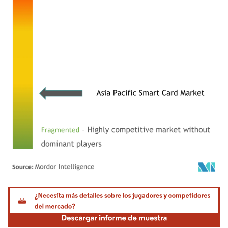
Imagen © Mordor Intelligence. El uso requiere atribución según CC BY 4.0.