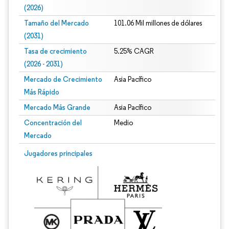
(2026)
Tamaño del Mercado
101.06 Mil millones de dólares
(2031)
Tasa de crecimiento
5.25% CAGR
(2026 - 2031)
Mercado de Crecimiento
Asia Pacífico
Más Rápido
Mercado Más Grande
Asia Pacífico
Concentración del
Medio
Mercado
Imagen © Mordor Intelligence. El uso requiere atribución según CC BY 4.0.
Jugadores principales