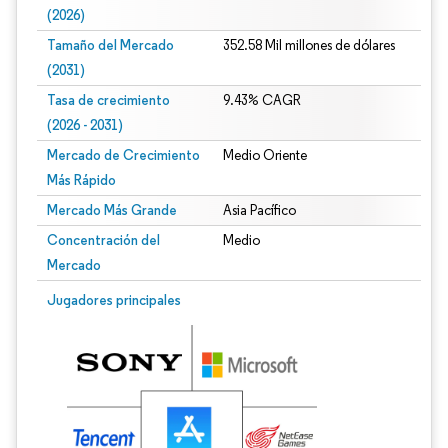
(2026)
Tamaño del Mercado
352.58 Mil millones de dólares
(2031)
Tasa de crecimiento
9.43% CAGR
(2026 - 2031)
Mercado de Crecimiento
Medio Oriente
Más Rápido
Mercado Más Grande
Asia Pacífico
Concentración del
Medio
Mercado
Imagen © Mordor Intelligence. El uso requiere atribución según CC BY 4.0.
Jugadores principales