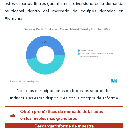
estos usuarios finales garantizan la diversidad de la demanda
multicanal dentro del mercado de equipos dentales en
Alemania.
Nota: Las participaciones de todos los segmentos
Imagen © Mordor Intelligence. El uso requiere atribución según CC BY 4.0.
individuales están disponibles con la compra del informe