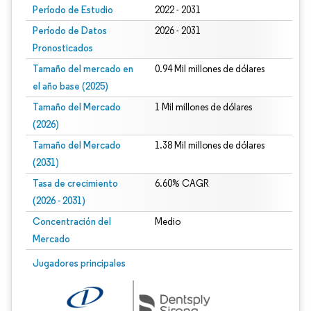
Período de Estudio
2022 - 2031
Período de Datos
2026 - 2031
Pronosticados
Tamaño del mercado en
0.94 Mil millones de dólares
el año base (2025)
Tamaño del Mercado
1 Mil millones de dólares
(2026)
Tamaño del Mercado
1.38 Mil millones de dólares
(2031)
Tasa de crecimiento
6.60% CAGR
(2026 - 2031)
Concentración del
Medio
Mercado
Imagen © Mordor Intelligence. El uso requiere atribución según CC BY 4.0.
Jugadores principales