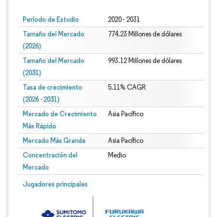
Período de Estudio
2020 - 2031
Tamaño del Mercado
774.23 Millones de dólares
(2026)
Tamaño del Mercado
993.12 Millones de dólares
(2031)
Tasa de crecimiento
5.11% CAGR
(2026 - 2031)
Mercado de Crecimiento
Asia Pacífico
Más Rápido
Mercado Más Grande
Asia Pacífico
Concentración del
Medio
Mercado
Imagen © Mordor Intelligence. El uso requiere atribución según CC BY 4.0.
Jugadores principales