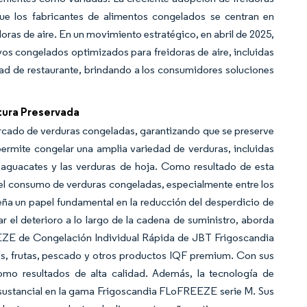
ue los fabricantes de alimentos congelados se centran en
ras de aire. En un movimiento estratégico, en abril de 2025,
os congelados optimizados para freidoras de aire, incluidas
alidad de restaurante, brindando a los consumidores soluciones
tura Preservada
rcado de verduras congeladas, garantizando que se preserve
e permite congelar una amplia variedad de verduras, incluidas
s aguacates y las verduras de hoja. Como resultado de esta
el consumo de verduras congeladas, especialmente entre los
a un papel fundamental en la reducción del desperdicio de
ar el deterioro a lo largo de la cadena de suministro, aborda
REEZE de Congelación Individual Rápida de JBT Frigoscandia
as, frutas, pescado y otros productos IQF premium. Con sus
 como resultados de alta calidad. Además, la tecnología de
ustancial en la gama Frigoscandia FLoFREEZE serie M. Sus