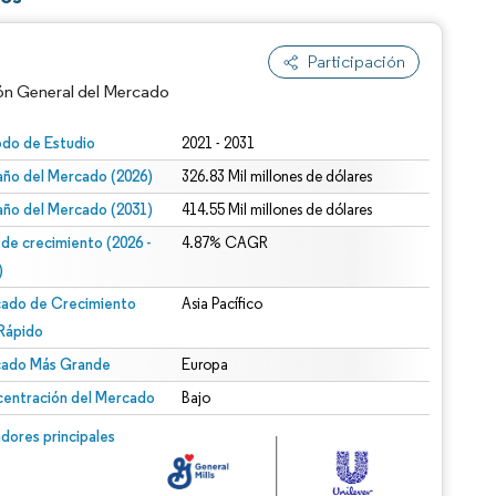
Participación
ón General del Mercado
odo de Estudio
2021 - 2031
ño del Mercado (2026)
326.83 Mil millones de dólares
ño del Mercado (2031)
414.55 Mil millones de dólares
 de crecimiento (2026 -
4.87% CAGR
)
ado de Crecimiento
Asia Pacífico
n según CC BY 4.0.
Rápido
ado Más Grande
Europa
entración del Mercado
Bajo
n © Mordor Intelligence. El uso requiere atribución según CC BY 4.0.
dores principales