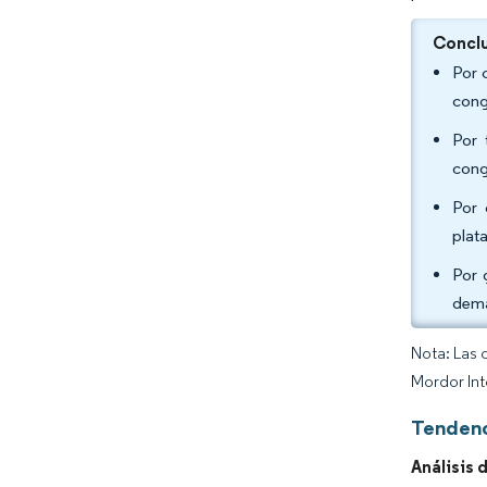
Conclu
Por 
cong
Por 
cong
Por 
plat
Por 
demá
Nota: Las 
Mordor Int
Tendenc
Análisis