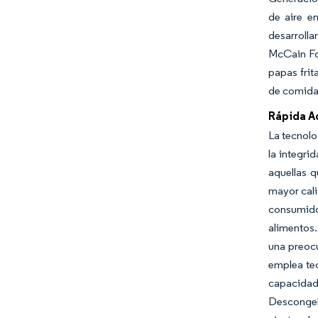
de aire e
desarrolla
McCain Foo
papas frit
de comida 
Rápida A
La tecnolo
la integri
aquellas 
mayor cali
consumido
alimentos.
una preoc
emplea te
capacidad
Descongel