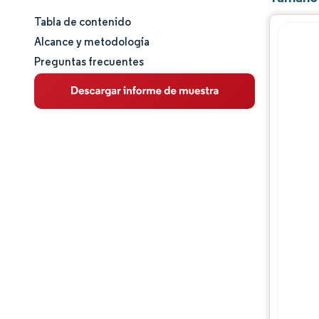
Tabla de contenido
Tamaño y cuota de mercado
Alcance y metodología
Preguntas frecuentes
Análisis de mercado
Tendencias e ideas
Análisis de segmentos
Análisis geográfico
Panorama competitivo
Jugadores principales
Desarrollos de la industria