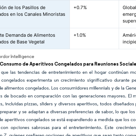
ión de los Pasillos de
+0.7%
Globa
dos en los Canales Minoristas
emerg
super
te Demanda de Alimentos
+1.0%
Améri
dos de Base Vegetal
incipi
rdor Intelligence
 Consumo de Aperitivos Congelados para Reuniones Sociale
que las tendencias de entretenimiento en el hogar continúan m
s congelados experimenta un crecimiento significativo durante pe
 alimentos congelados. Los consumidores millennials y de la Gener
s de bocado en comparación con las generaciones mayores. El 
, incluidas pizzas, sliders y diversos aperitivos, todos diseñado
 preparar y se adaptan a diversas preferencias de sabor, lo que l
e aperitivos congelados se está expandiendo a medida que los c
a con opciones sabrosas para el entretenimiento. Este crecimien
 Z, quienes prefieren opciones de aperitivos que sean tanto conv