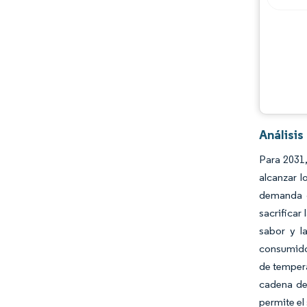
Análisi
Para 2031,
alcanzar 
demanda d
sacrificar
sabor y l
consumidor
de tempera
cadena de 
permite el