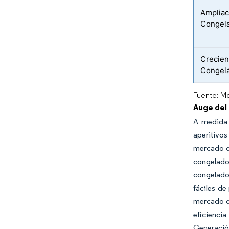
Ampliac
Congela
Crecien
Congela
Fuente: Mo
Auge del
A medida 
aperitivo
mercado de
congelado
congelados
fáciles de
mercado d
eficienci
Generación