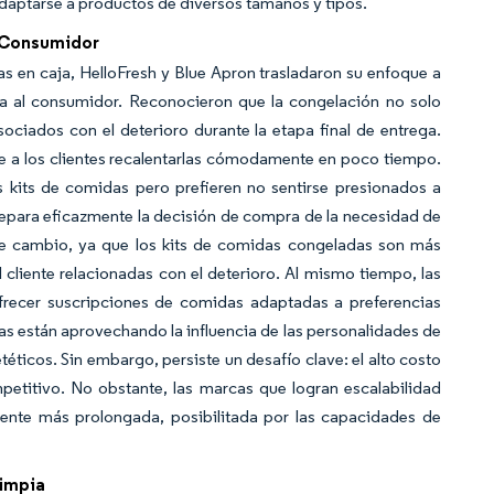
 adaptarse a productos de diversos tamaños y tipos.
l Consumidor
as en caja, HelloFresh y Blue Apron trasladaron su enfoque a
a al consumidor. Reconocieron que la congelación no solo
sociados con el deterioro durante la etapa final de entrega.
 a los clientes recalentarlas cómodamente en poco tiempo.
s kits de comidas pero prefieren no sentirse presionados a
separa eficazmente la decisión de compra de la necesidad de
e cambio, ya que los kits de comidas congeladas son más
 cliente relacionadas con el deterioro. Al mismo tiempo, las
recer suscripciones de comidas adaptadas a preferencias
sas están aprovechando la influencia de las personalidades de
éticos. Sin embargo, persiste un desafío clave: el alto costo
etitivo. No obstante, las marcas que logran escalabilidad
liente más prolongada, posibilitada por las capacidades de
Limpia