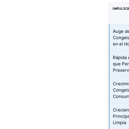
IMPULSO
Auge de
Congela
en el H
Rápida 
que Per
Preser
Crecimi
Congela
Consum
Crecien
Princip
Limpia