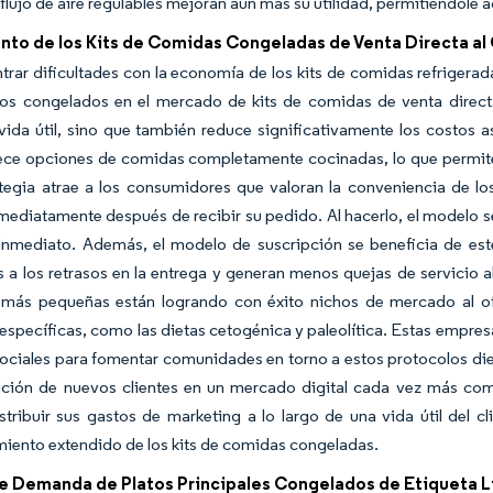
 flujo de aire regulables mejoran aún más su utilidad, permitiéndole
nto de los Kits de Comidas Congeladas de Venta Directa a
trar dificultades con la economía de los kits de comidas refrigerad
tos congelados en el mercado de kits de comidas de venta direct
vida útil, sino que también reduce significativamente los costos a
rece opciones de comidas completamente cocinadas, lo que permite
tegia atrae a los consumidores que valoran la conveniencia de lo
mediatamente después de recibir su pedido. Al hacerlo, el modelo 
nmediato. Además, el modelo de suscripción se beneficia de est
 a los retrasos en la entrega y generan menos quejas de servicio al
más pequeñas están logrando con éxito nichos de mercado al of
 específicas, como las dietas cetogénica y paleolítica. Estas empre
sociales para fomentar comunidades en torno a estos protocolos diet
ición de nuevos clientes en un mercado digital cada vez más comp
tribuir sus gastos de marketing a lo largo de una vida útil del c
iento extendido de los kits de comidas congeladas.
e Demanda de Platos Principales Congelados de Etiqueta 