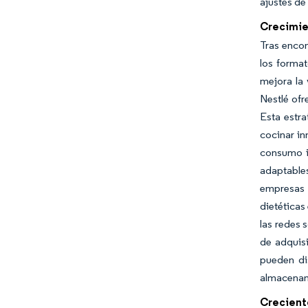
ajustes de
Crecimie
Tras encon
los forma
mejora la 
Nestlé of
Esta estra
cocinar in
consumo i
adaptables
empresas 
dietéticas
las redes 
de adquis
pueden dis
almacenam
Crecient