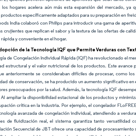
n los hogares acelera aún más esta expansión del mercado, ya q
r productos específicamente adaptados para su preparación en freido
ds India colaboró con Philips para introducir una gama de aperitiv
as crujientes que replican el sabor y la textura de las ofertas de c
rápida y conveniente en el hogar.
dopción de la Tecnología IQF que Permite Verduras con Tex
gía de Congelación Individual Rápida (IQF) ha revolucionado el me
dad estructural y el valor nutricional de los productos. Este avanc
que anteriormente se consideraban difíciles de procesar, como lo
dad de conservación, se ha producido un aumento significativo en 
res preocupados por la salud. Además, la tecnología IQF desempeñ
 Al ampliar la disponibilidad estacional de los productos y minimiz
upación crítica en la industria. Por ejemplo, el congelador FLoF
cnología avanzada de congelación individual, atendiendo a verdur
es de fluidización real, el sistema garantiza tanto versatilidad
ación Secuencial de JBT ofrece una capacidad de procesamiento s