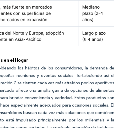
l, más fuerte en mercados
Mediano
entes con superficies de
plazo (2-4
mercados en expansión
años)
ca del Norte y Europa, adopción
Largo plazo
ente en Asia-Pacífico
(≥ 4 años)
s en el Hogar
oldeando los hábitos de los consumidores, la demanda de
queñas reuniones y eventos sociales, fortaleciendo así el
ación Z se sienten cada vez más atraídos por los aperitivos
mercado ofrece una amplia gama de opciones de alimentos
s para brindar conveniencia y variedad. Estos productos son
os hace especialmente adecuados para ocasiones sociales. El
onsumidores buscan cada vez más soluciones que combinen
to está impulsado principalmente por los millennials y la
enientes como variadas. La creciente adopción de freidoras