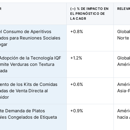
R
(~) % DE IMPACTO EN
RELEV
EL PRONÓSTICO DE
LA CAGR
l Consumo de Aperitivos
+0.8%
Globa
dos para Reuniones Sociales
Norte
ogar
Adopción de la Tecnología IQF
+1.2%
Global
mite Verduras con Textura
Améri
vada
ento de los Kits de Comidas
+0.6%
Améri
das de Venta Directa al
Asia-
idor
te Demanda de Platos
+0.9%
Améri
ales Congelados de Etiqueta
hacia