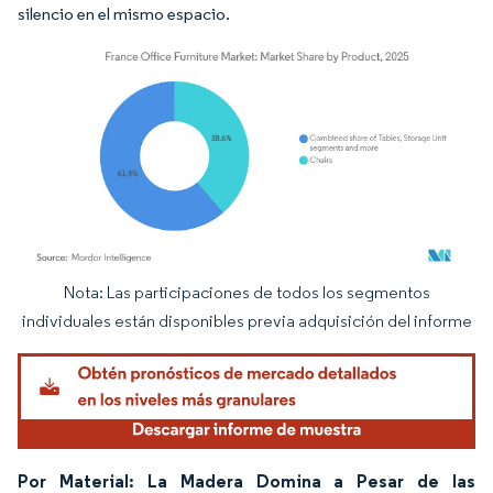
silencio en el mismo espacio.
Nota: Las participaciones de todos los segmentos
Imagen © Mordor Intelligence. El uso requiere atribución según CC BY 4.0.
individuales están disponibles previa adquisición del informe
Por Material: La Madera Domina a Pesar de las