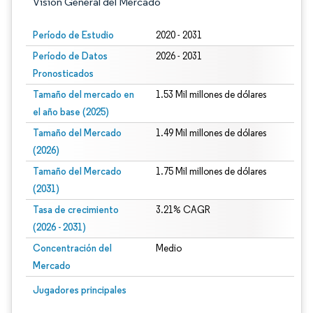
Visión General del Mercado
Período de Estudio
2020 - 2031
Período de Datos
2026 - 2031
Pronosticados
Tamaño del mercado en
1.53 Mil millones de dólares
el año base (2025)
Tamaño del Mercado
1.49 Mil millones de dólares
(2026)
Tamaño del Mercado
1.75 Mil millones de dólares
(2031)
Tasa de crecimiento
3.21% CAGR
(2026 - 2031)
Concentración del
Medio
Mercado
Imagen © Mordor Intelligence. El uso requiere atribución según CC BY 4.0.
Jugadores principales