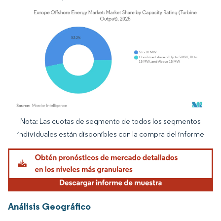
Nota: Las cuotas de segmento de todos los segmentos
Imagen © Mordor Intelligence. El uso requiere atribución según CC BY 4.0.
individuales están disponibles con la compra del informe
Análisis Geográfico