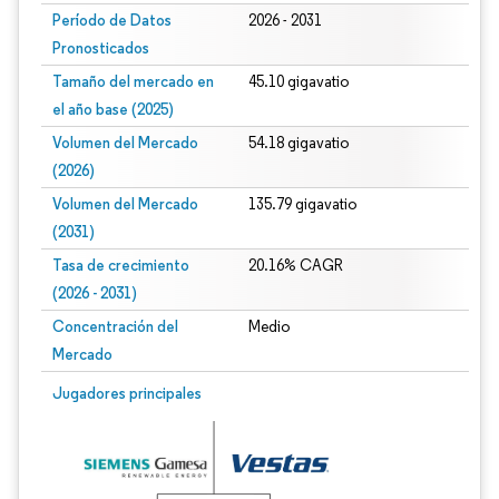
Período de Datos
2026 - 2031
Pronosticados
Tamaño del mercado en
45.10 gigavatio
el año base (2025)
Volumen del Mercado
54.18 gigavatio
(2026)
Volumen del Mercado
135.79 gigavatio
(2031)
Tasa de crecimiento
20.16% CAGR
(2026 - 2031)
Concentración del
Medio
Mercado
Imagen © Mordor Intelligence. El uso requiere atribución según CC BY 4.0.
Jugadores principales