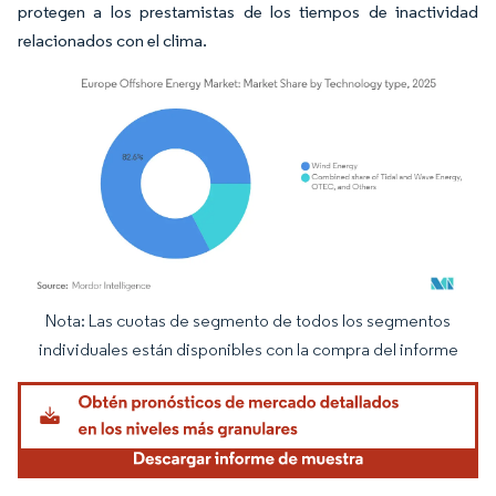
protegen a los prestamistas de los tiempos de inactividad
relacionados con el clima.
Nota: Las cuotas de segmento de todos los segmentos
Imagen © Mordor Intelligence. El uso requiere atribución según CC BY 4.0.
individuales están disponibles con la compra del informe